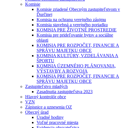
Komisie
Komisie zriadené Obecným zastupiteľstvom v
Ďurčinej
Komisia na ochranu verejného záujmu
Komisia stavebná a verejného poriadku
KOMISIA PRE ŽIVOTNÉ PROSTREDIE
Komisia pre prideľovanie bytov a sociálne
oblasti
KOMISIA PRE ROZPOČET, FINANCIE A
SPRÁVU MAJETKU OBCE
KOMISIA KULTÚRY, VZDELÁVANIA A
ŠPORTU
KOMISIA ÚZEMNÉHO PLÁNOVANIA,
VÝSTAVBY A ROZVOJA
KOMISIA PRE ROZPOČET, FINANCIE A
SPRÁVU MAJETKU OBCE
Zastupiteľstvo mladých
Zasadnutia zastupiteľstva 2023
Hlavný kontrolór obce
VZN
Zápisnice a uznesenia OZ
Obecný úrad
Úradné hodiny
Voľné pracovné miesta
Evidencia obyvateľstva