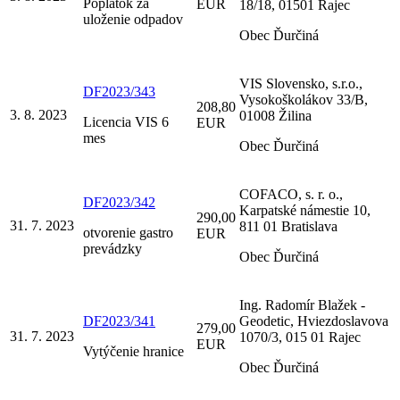
Poplatok za
EUR
18/18, 01501 Rajec
uloženie odpadov
Obec Ďurčiná
VIS Slovensko, s.r.o.,
DF2023/343
Vysokoškolákov 33/B,
208,80
3. 8. 2023
01008 Žilina
Licencia VIS 6
EUR
mes
Obec Ďurčiná
COFACO, s. r. o.,
DF2023/342
Karpatské námestie 10,
290,00
31. 7. 2023
811 01 Bratislava
otvorenie gastro
EUR
prevádzky
Obec Ďurčiná
Ing. Radomír Blažek -
DF2023/341
Geodetic, Hviezdoslavova
279,00
31. 7. 2023
1070/3, 015 01 Rajec
EUR
Vytýčenie hranice
Obec Ďurčiná