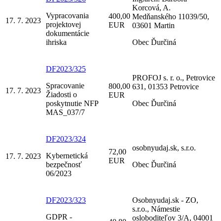
Korcová, A.
Vypracovania
400,00
Medňanského 11039/50,
17. 7. 2023
projektovej
EUR
03601 Martin
dokumentácie
ihriska
Obec Ďurčiná
DF2023/325
PROFOJ s. r. o., Petrovice
Spracovanie
800,00
631, 01353 Petrovice
17. 7. 2023
Žiadosti o
EUR
poskytnutie NFP
Obec Ďurčiná
MAS_037/7
DF2023/324
osobnyudaj.sk, s.r.o.
72,00
Kybernetická
17. 7. 2023
EUR
bezpečnosť
Obec Ďurčiná
06/2023
DF2023/323
Osobnyudaj.sk - ZO,
s.r.o., Námestie
GDPR -
osloboditeľov 3/A, 04001