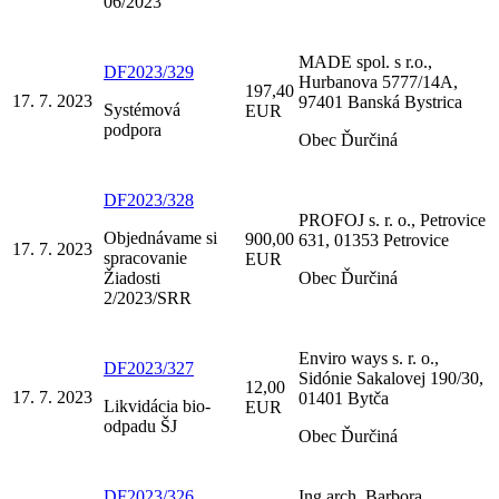
06/2023
MADE spol. s r.o.,
DF2023/329
Hurbanova 5777/14A,
197,40
17. 7. 2023
97401 Banská Bystrica
Systémová
EUR
podpora
Obec Ďurčiná
DF2023/328
PROFOJ s. r. o., Petrovice
Objednávame si
900,00
631, 01353 Petrovice
17. 7. 2023
spracovanie
EUR
Žiadosti
Obec Ďurčiná
2/2023/SRR
Enviro ways s. r. o.,
DF2023/327
Sidónie Sakalovej 190/30,
12,00
17. 7. 2023
01401 Bytča
Likvidácia bio-
EUR
odpadu ŠJ
Obec Ďurčiná
DF2023/326
Ing.arch. Barbora