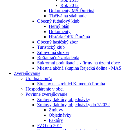
Rok 2013
Rok 2012
Dokumenty MŠ Ďurčiná
Tlačivá na stiahnutie
Obecný futbalový klub
Herný plán
Dokumenty
História OFK Ďurčiná
Obecný hasičský zbor
Turistický klub
Zdravotná služba
Reštauračné zariadenia
Súkromní podnikatelia - firmy na území obce
Miestna akčná skupina Rajecká dolina - MAS
Zverejňovanie
Úradná tabuľa
Streľby na strelnici Kamenná Poruba
Hospodárenie v obci
Povinné zverejňovanie
Zmluvy, faktúry, objednávky
Zmluvy, faktúry, objednávky do 7⁄2022
Zmluvy
Objednávky
Faktúry
FZO do 2011