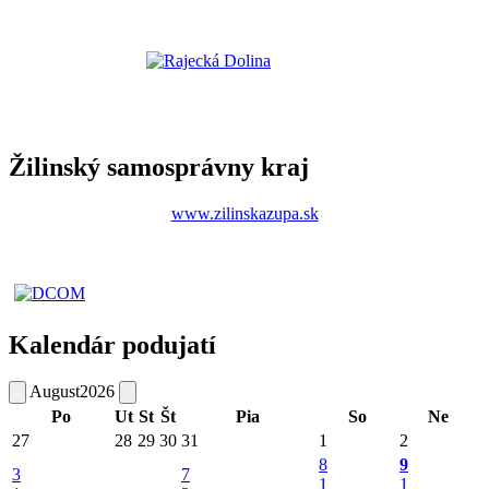
Žilinský samosprávny kraj
www.zilinskazupa.sk
Kalendár podujatí
August
2026
Po
Ut
St
Št
Pia
So
Ne
27
28
29
30
31
1
2
8
9
3
7
1
1