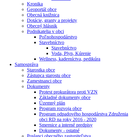
Kronika
Geoportál obce
Obecná knižnica
Dotácie, granty a projekty
Obecný hlásnik
Podnikatelia v obci
Poľnohospodárstvo
Stavebníctvo
Stavebníctvo
Voda, Plyn, Kúrenie
Wellness, kaderníctva, pedikúra
Samospráva
Starostka obce
Zástupca starostu obce
Zamestnanci obce
Dokumenty
Protest prokurátora proti VZN
Základné dokumenty obce
Územný plán
Program rozvoja obce
Program odpadového hospodárstva Združenia
obci RD na roky 2016 - 2020
Smernice a interné predpisy
Dokumenty - ostatné
Poslanci obecného zastupiteľstva