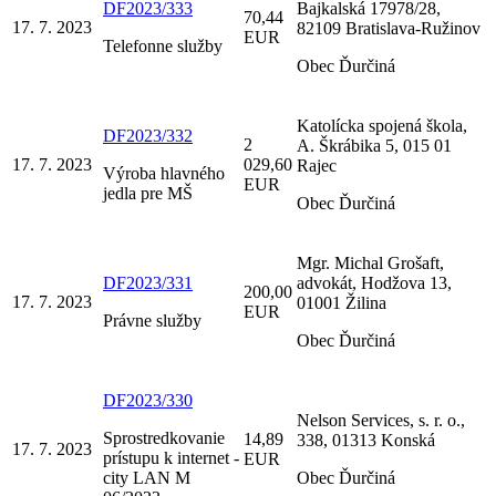
DF2023/333
Bajkalská 17978/28,
70,44
17. 7. 2023
82109 Bratislava-Ružinov
EUR
Telefonne služby
Obec Ďurčiná
Katolícka spojená škola,
DF2023/332
2
A. Škrábika 5, 015 01
17. 7. 2023
029,60
Rajec
Výroba hlavného
EUR
jedla pre MŠ
Obec Ďurčiná
Mgr. Michal Grošaft,
DF2023/331
advokát, Hodžova 13,
200,00
17. 7. 2023
01001 Žilina
EUR
Právne služby
Obec Ďurčiná
DF2023/330
Nelson Services, s. r. o.,
Sprostredkovanie
14,89
338, 01313 Konská
17. 7. 2023
prístupu k internet -
EUR
city LAN M
Obec Ďurčiná