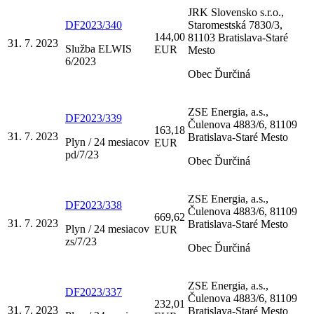
JRK Slovensko s.r.o.,
DF2023/340
Staromestská 7830/3,
144,00
81103 Bratislava-Staré
31. 7. 2023
Služba ELWIS
EUR
Mesto
6/2023
Obec Ďurčiná
ZSE Energia, a.s.,
DF2023/339
Čulenova 4883/6, 81109
163,18
31. 7. 2023
Bratislava-Staré Mesto
Plyn / 24 mesiacov
EUR
pd/7/23
Obec Ďurčiná
ZSE Energia, a.s.,
DF2023/338
Čulenova 4883/6, 81109
669,62
31. 7. 2023
Bratislava-Staré Mesto
Plyn / 24 mesiacov
EUR
zs/7/23
Obec Ďurčiná
ZSE Energia, a.s.,
DF2023/337
Čulenova 4883/6, 81109
232,01
31. 7. 2023
Bratislava-Staré Mesto