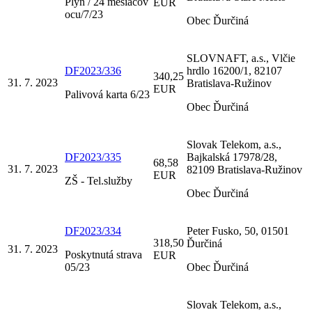
Plyn / 24 mesiacov
EUR
ocu/7/23
Obec Ďurčiná
SLOVNAFT, a.s., Vlčie
DF2023/336
hrdlo 16200/1, 82107
340,25
31. 7. 2023
Bratislava-Ružinov
EUR
Palivová karta 6/23
Obec Ďurčiná
Slovak Telekom, a.s.,
DF2023/335
Bajkalská 17978/28,
68,58
31. 7. 2023
82109 Bratislava-Ružinov
EUR
ZŠ - Tel.služby
Obec Ďurčiná
DF2023/334
Peter Fusko, 50, 01501
318,50
Ďurčiná
31. 7. 2023
Poskytnutá strava
EUR
05/23
Obec Ďurčiná
Slovak Telekom, a.s.,