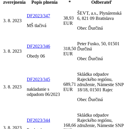
zverejnenia
Popis plnenia
*
Odberateľ
ŠEVT, a.s., Plynárenská
DF2023/347
38,93
6, 821 09 Bratislava
3. 8. 2023
EUR
MŠ tlačivá
Obec Ďurčiná
Peter Fusko, 50, 01501
DF2023/346
318,50
Ďurčiná
3. 8. 2023
EUR
Obedy 06
Obec Ďurčiná
Skládka odpadov
DF2023/345
Rajeckého regiónu,
689,71
združenie, Námestie SNP
3. 8. 2023
nakladanie s
EUR
18/18, 01501 Rajec
odpadom 06/2023
Obec Ďurčiná
Skládka odpadov
DF2023/344
Rajeckého regiónu,
168,66
združenie, Námestie SNP
3. 8. 2023