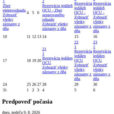
1
2
Rezervácia
Rezervácia
Zber
Rezervácia jedáleň
jedáleň
jedáleň
elektroodpadu
OCU -
Zber
4
5
6
OCU -
OCU -
Zobraziť
separovaného
Zobraziť
Zobraziť
všetky
odpadu
všetky
všetky
záznamy z
Zobraziť všetky
záznamy z
záznamy z
dňa
záznamy z dňa
dňa
dňa
10
11
12
13
14
15
16
22
23
1
1
21
Rezervácia
Rezervácia
1
jedálen
jedálen
Rezervácia jedálen
17
18
19
20
OCU
OCU
OCU
Zobraziť
Zobraziť
Zobraziť všetky
všetky
všetky
záznamy z dňa
záznamy z
záznamy z
dňa
dňa
24
25
26
27
28
29
30
31
1
2
3
4
5
6
Predpoveď počasia
dnes, nedeľa 9. 8. 2026