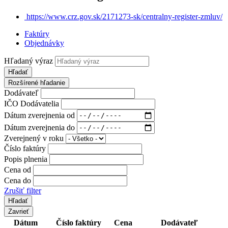
https://www.crz.gov.sk/2171273-sk/centralny-register-zmluv/
Faktúry
Objednávky
Hľadaný výraz
Hľadať
Rozšírené hľadanie
Dodávateľ
IČO Dodávatelia
Dátum zverejnenia od
Dátum zverejnenia do
Zverejnený v roku
Číslo faktúry
Popis plnenia
Cena od
Cena do
Zrušiť filter
Zavrieť
Dátum
Číslo faktúry
Cena
Dodávateľ