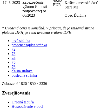
40,80
Zabezpečenie
17. 7. 2023
Košice - mestská časť
EUR
výkonu činnosti
Staré Me
zodpovednej os
06/2023
Obec Ďurčiná
* Uvedená cena je konečná. V prípade, že je zmluvná strana
platcom DPH, je cena uvedená vrátane DPH.
prvá stránka
predchádzajúca stránka
72
73
74
75
76
ďalšia stránka
posledná stránka
Zobrazené
1826
-
1850
z 2336
Zverejňovanie
Úradná tabuľa
Hospodárenie v obci