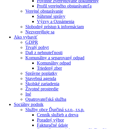
Povinne zverejňované dokumenty
Profil verejného obstarávateľa
Verejné obstarávanie
Súhrnné správy
Výzvy a Oznámenia
Slobodný prístup k informáciam
Nezverejňuje sa
Ako vybaviť
GDPR
Trvalý pobyt
Daň z nehnuteľnosti
Komunálny a separovaný odpad
Komunálny odpad
Triedený zber
Správne poplatky
Stavebná agenda
Školské zariadenia
Životné prostredie
Iné
Opatrovateľská služba
Sociálny podnik
Služby obce Ďurčiná s.r.o., r.s.p.
Cenník služieb a dreva
Poradný výbor
Fakturačné údaje