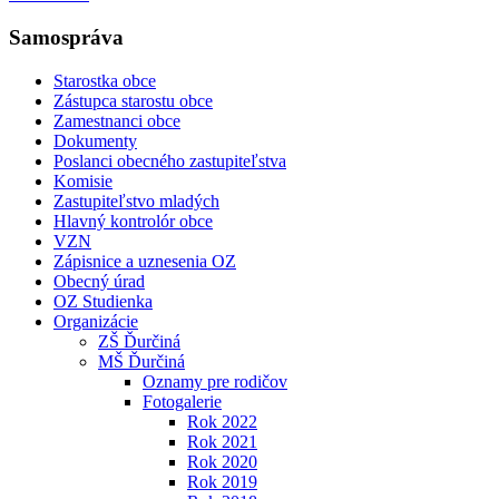
Samospráva
Starostka obce
Zástupca starostu obce
Zamestnanci obce
Dokumenty
Poslanci obecného zastupiteľstva
Komisie
Zastupiteľstvo mladých
Hlavný kontrolór obce
VZN
Zápisnice a uznesenia OZ
Obecný úrad
OZ Studienka
Organizácie
ZŠ Ďurčiná
MŠ Ďurčiná
Oznamy pre rodičov
Fotogalerie
Rok 2022
Rok 2021
Rok 2020
Rok 2019