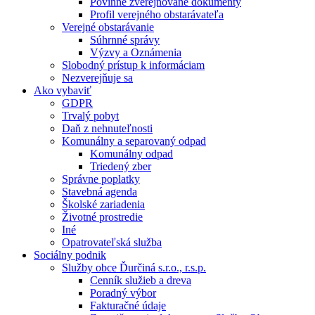
Povinne zverejňované dokumenty
Profil verejného obstarávateľa
Verejné obstarávanie
Súhrnné správy
Výzvy a Oznámenia
Slobodný prístup k informáciam
Nezverejňuje sa
Ako vybaviť
GDPR
Trvalý pobyt
Daň z nehnuteľnosti
Komunálny a separovaný odpad
Komunálny odpad
Triedený zber
Správne poplatky
Stavebná agenda
Školské zariadenia
Životné prostredie
Iné
Opatrovateľská služba
Sociálny podnik
Služby obce Ďurčiná s.r.o., r.s.p.
Cenník služieb a dreva
Poradný výbor
Fakturačné údaje