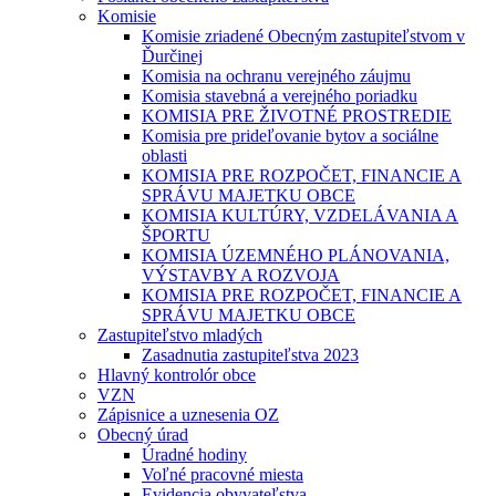
Komisie
Komisie zriadené Obecným zastupiteľstvom v
Ďurčinej
Komisia na ochranu verejného záujmu
Komisia stavebná a verejného poriadku
KOMISIA PRE ŽIVOTNÉ PROSTREDIE
Komisia pre prideľovanie bytov a sociálne
oblasti
KOMISIA PRE ROZPOČET, FINANCIE A
SPRÁVU MAJETKU OBCE
KOMISIA KULTÚRY, VZDELÁVANIA A
ŠPORTU
KOMISIA ÚZEMNÉHO PLÁNOVANIA,
VÝSTAVBY A ROZVOJA
KOMISIA PRE ROZPOČET, FINANCIE A
SPRÁVU MAJETKU OBCE
Zastupiteľstvo mladých
Zasadnutia zastupiteľstva 2023
Hlavný kontrolór obce
VZN
Zápisnice a uznesenia OZ
Obecný úrad
Úradné hodiny
Voľné pracovné miesta
Evidencia obyvateľstva