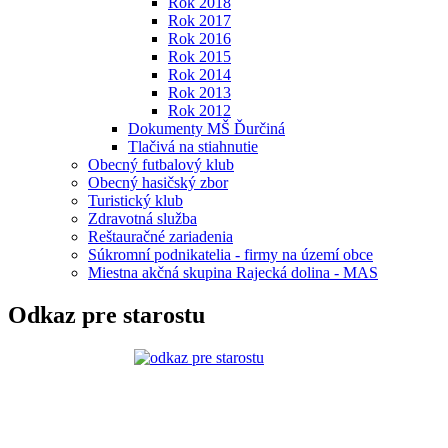
Rok 2018
Rok 2017
Rok 2016
Rok 2015
Rok 2014
Rok 2013
Rok 2012
Dokumenty MŠ Ďurčiná
Tlačivá na stiahnutie
Obecný futbalový klub
Obecný hasičský zbor
Turistický klub
Zdravotná služba
Reštauračné zariadenia
Súkromní podnikatelia - firmy na území obce
Miestna akčná skupina Rajecká dolina - MAS
Odkaz pre starostu