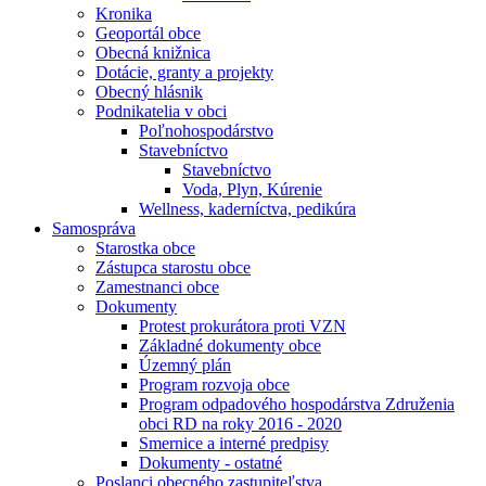
Kronika
Geoportál obce
Obecná knižnica
Dotácie, granty a projekty
Obecný hlásnik
Podnikatelia v obci
Poľnohospodárstvo
Stavebníctvo
Stavebníctvo
Voda, Plyn, Kúrenie
Wellness, kaderníctva, pedikúra
Samospráva
Starostka obce
Zástupca starostu obce
Zamestnanci obce
Dokumenty
Protest prokurátora proti VZN
Základné dokumenty obce
Územný plán
Program rozvoja obce
Program odpadového hospodárstva Združenia
obci RD na roky 2016 - 2020
Smernice a interné predpisy
Dokumenty - ostatné
Poslanci obecného zastupiteľstva