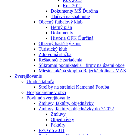
Rok 2013
Rok 2012
Dokumenty MŠ Ďurčiná
Tlačivá na stiahnutie
Obecný futbalový klub
Herný plán
Dokumenty
História OFK Ďurčiná
Obecný hasičský zbor
Turistický klub
Zdravotná služba
Reštauračné zariadenia
Súkromní podnikatelia - firmy na území obce
Miestna akčná skupina Rajecká dolina - MAS
Zverejňovanie
Úradná tabuľa
Streľby na strelnici Kamenná Poruba
Hospodárenie v obci
Povinné zverejňovanie
Zmluvy, faktúry, objednávky
Zmluvy, faktúry, objednávky do 7⁄2022
Zmluvy
Objednávky
Faktúry
FZO do 2011