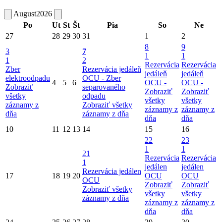
August
2026
Po
Ut
St
Št
Pia
So
Ne
27
28
29
30
31
1
2
8
9
3
7
1
1
1
2
Rezervácia
Rezervácia
Zber
Rezervácia jedáleň
jedáleň
jedáleň
elektroodpadu
OCU -
Zber
4
5
6
OCU -
OCU -
Zobraziť
separovaného
Zobraziť
Zobraziť
všetky
odpadu
všetky
všetky
záznamy z
Zobraziť všetky
záznamy z
záznamy z
dňa
záznamy z dňa
dňa
dňa
10
11
12
13
14
15
16
22
23
1
1
21
Rezervácia
Rezervácia
1
jedálen
jedálen
Rezervácia jedálen
17
18
19
20
OCU
OCU
OCU
Zobraziť
Zobraziť
Zobraziť všetky
všetky
všetky
záznamy z dňa
záznamy z
záznamy z
dňa
dňa