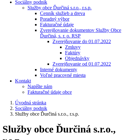
Sociálny podnik
Služby obce Ďurčiná s.r.o., r.s.p.
Cenník služieb a dreva
Poradný výbor
Fakturačné údaje
Zverejňovanie dokumentov Služby Obce
Ďurčiná, s. r. o. RSP
Zverejňovanie do 01.07.2022
Zmluvy
Faktúry
Objednávky
Zverejňovanie od 01.07.2022
Interné dokumenty
Voľné pracovné miesta
Kontakt
Napíšte nám
Fakturačné údaje obce
Úvodná stránka
Sociálny podnik
Služby obce Ďurčiná s.r.o., r.s.p.
Služby obce Ďurčiná s.r.o.,