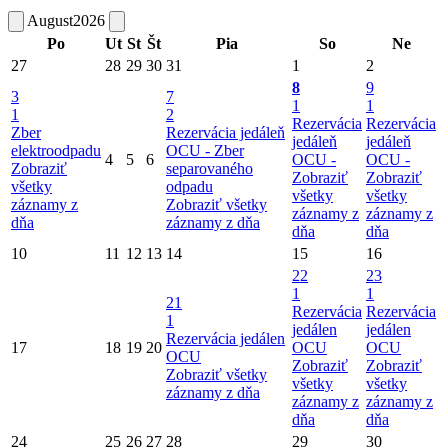
August
2026
Po
Ut
St
Št
Pia
So
Ne
27
28
29
30
31
1
2
8
9
3
7
1
1
1
2
Rezervácia
Rezervácia
Zber
Rezervácia jedáleň
jedáleň
jedáleň
elektroodpadu
OCU -
Zber
4
5
6
OCU -
OCU -
Zobraziť
separovaného
Zobraziť
Zobraziť
všetky
odpadu
všetky
všetky
záznamy z
Zobraziť všetky
záznamy z
záznamy z
dňa
záznamy z dňa
dňa
dňa
10
11
12
13
14
15
16
22
23
1
1
21
Rezervácia
Rezervácia
1
jedálen
jedálen
Rezervácia jedálen
17
18
19
20
OCU
OCU
OCU
Zobraziť
Zobraziť
Zobraziť všetky
všetky
všetky
záznamy z dňa
záznamy z
záznamy z
dňa
dňa
24
25
26
27
28
29
30