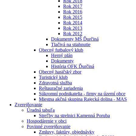
Rok 2018
Rok 2017
Rok 2016
Rok 2015
Rok 2014
Rok 2013
Rok 2012
Dokumenty MŠ Ďurčiná
Tlačivá na stiahnutie
Obecný futbalový klub
Herný plán
Dokumenty
História OFK Ďurčiná
Obecný hasičský zbor
Turistický klub
Zdravotná služba
Reštauračné zariadenia
Súkromní podnikatelia - firmy na území obce
Miestna akčná skupina Rajecká dolina - MAS
Zverejňovanie
Úradná tabuľa
Streľby na strelnici Kamenná Poruba
Hospodárenie v obci
Povinné zverejňovanie
Zmluvy, faktúry, objednávky