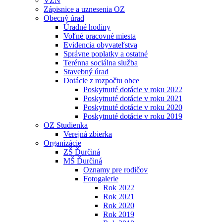
VZN
Zápisnice a uznesenia OZ
Obecný úrad
Úradné hodiny
Voľné pracovné miesta
Evidencia obyvateľstva
Správne poplatky a ostatné
Terénna sociálna služba
Stavebný úrad
Dotácie z rozpočtu obce
Poskytnuté dotácie v roku 2022
Poskytnuté dotácie v roku 2021
Poskytnuté dotácie v roku 2020
Poskytnuté dotácie v roku 2019
OZ Studienka
Verejná zbierka
Organizácie
ZŠ Ďurčiná
MŠ Ďurčiná
Oznamy pre rodičov
Fotogalerie
Rok 2022
Rok 2021
Rok 2020
Rok 2019