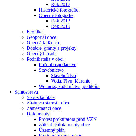
Rok 2017
Historické fotografie
Obecné fotografie
Rok 2012
Rok 2015
Kronika
Geoportál obce
Obecná knižnica
Dotácie, granty a projekty
Obecný hlásnik
Podnikatelia v obci
Poľnohospodárstvo
Stavebníctvo
Stavebníctvo
Voda, Plyn, Kúrenie
Wellness, kaderníctva, pedikúra
Samospráva
Starostka obce
Zástupca starostu obce
Zamestnanci obce
Dokumenty
Protest prokurátora proti VZN
Základné dokumenty obce
Územný plán
Program rozvoja obce