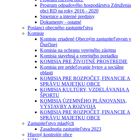
Program odpadového hospodárstva Združenia
obci RD na roky 2016 - 2020
Smernice a interné predpisy
Dokumenty - ostatné
Poslanci obecného zastupiteľstva
Komisie
Komisie zriadené Obecným zastupiteľstvom v
Ďurčinej
Komisia na ochranu verejného záujmu
Komisia stavebná a verejného poriadku
KOMISIA PRE ŽIVOTNÉ PROSTREDIE
Komisia pre prideľovanie bytov a sociálne
oblasti
KOMISIA PRE ROZPOČET, FINANCIE A
SPRÁVU MAJETKU OBCE
KOMISIA KULTÚRY, VZDELÁVANIA A
ŠPORTU
KOMISIA ÚZEMNÉHO PLÁNOVANIA,
VÝSTAVBY A ROZVOJA
KOMISIA PRE ROZPOČET, FINANCIE A
SPRÁVU MAJETKU OBCE
Zastupiteľstvo mladých
Zasadnutia zastupiteľstva 2023
Hlavný kontrolór obce