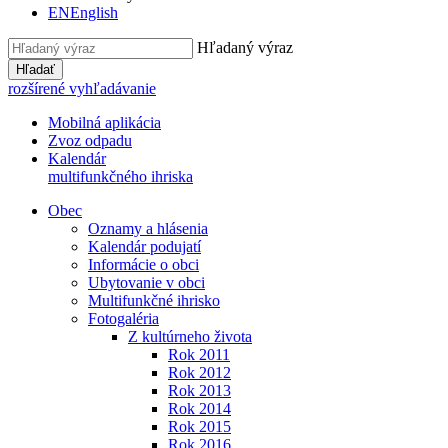
EN
English
Hľadaný výraz
Hľadať
rozšírené vyhľadávanie
Mobilná aplikácia
Zvoz odpadu
Kalendár
multifunkčného ihriska
Obec
Oznamy a hlásenia
Kalendár podujatí
Informácie o obci
Ubytovanie v obci
Multifunkčné ihrisko
Fotogaléria
Z kultúrneho života
Rok 2011
Rok 2012
Rok 2013
Rok 2014
Rok 2015
Rok 2016