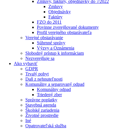
Zmluvy, faktúry, objednávky do 7⁄2022
Zmluvy
Objednávky
Faktúry
FZO do 2011
Povinne zverejňované dokumenty
Profil verejného obstarávateľa
Verejné obstarávanie
Súhrnné správy
Výzvy a Oznámenia
Slobodný prístup k informáciam
Nezverejňuje sa
Ako vybaviť
GDPR
Trvalý pobyt
Daň z nehnuteľnosti
Komunálny a separovaný odpad
Komunálny odpad
Triedený zber
Správne poplatky
Stavebná agenda
Školské zariadenia
Životné prostredie
Iné
Opatrovateľská služba