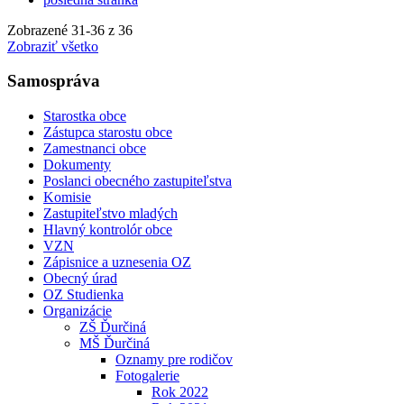
Zobrazené
31
-
36
z 36
Zobraziť všetko
Samospráva
Starostka obce
Zástupca starostu obce
Zamestnanci obce
Dokumenty
Poslanci obecného zastupiteľstva
Komisie
Zastupiteľstvo mladých
Hlavný kontrolór obce
VZN
Zápisnice a uznesenia OZ
Obecný úrad
OZ Studienka
Organizácie
ZŠ Ďurčiná
MŠ Ďurčiná
Oznamy pre rodičov
Fotogalerie
Rok 2022