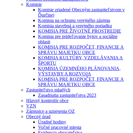
Komisie
Komisie zriadené Obecným zastupiteľstvom v
Ďurčinej
Komisia na ochranu verejného záujmu
Komisia stavebná a verejného poriadku
KOMISIA PRE ŽIVOTNÉ PROSTREDIE
Komisia pre prideľovanie bytov a sociálne
oblasti
KOMISIA PRE ROZPOČET, FINANCIE A
SPRÁVU MAJETKU OBCE
KOMISIA KULTÚRY, VZDELÁVANIA A
ŠPORTU
KOMISIA ÚZEMNÉHO PLÁNOVANIA,
VÝSTAVBY A ROZVOJA
KOMISIA PRE ROZPOČET, FINANCIE A
SPRÁVU MAJETKU OBCE
Zastupiteľstvo mladých
Zasadnutia zastupiteľstva 2023
Hlavný kontrolór obce
VZN
Zápisnice a uznesenia OZ
Obecný úrad
Úradné hodiny
Voľné pracovné miesta
Evidencia obyvateľstva