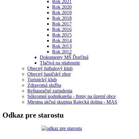
Rok 2021
Rok 2020
Rok 2019
Rok 2018
Rok 2017
Rok 2016
Rok 2015
Rok 2014
Rok 2013
Rok 2012
Dokumenty MŠ Ďurčiná
Tlačivá na stiahnutie
Obecný futbalový klub
Obecný hasičský zbor
Turistický klub
Zdravotná služba
Reštauračné zariadenia
Súkromní podnikatelia - firmy na území obce
Miestna akčná skupina Rajecká dolina - MAS
Odkaz pre starostu