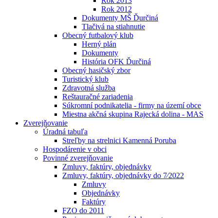
Rok 2013
Rok 2012
Dokumenty MŠ Ďurčiná
Tlačivá na stiahnutie
Obecný futbalový klub
Herný plán
Dokumenty
História OFK Ďurčiná
Obecný hasičský zbor
Turistický klub
Zdravotná služba
Reštauračné zariadenia
Súkromní podnikatelia - firmy na území obce
Miestna akčná skupina Rajecká dolina - MAS
Zverejňovanie
Úradná tabuľa
Streľby na strelnici Kamenná Poruba
Hospodárenie v obci
Povinné zverejňovanie
Zmluvy, faktúry, objednávky
Zmluvy, faktúry, objednávky do 7⁄2022
Zmluvy
Objednávky
Faktúry
FZO do 2011