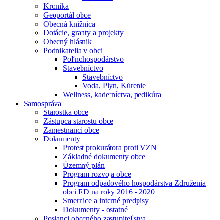
Kronika
Geoportál obce
Obecná knižnica
Dotácie, granty a projekty
Obecný hlásnik
Podnikatelia v obci
Poľnohospodárstvo
Stavebníctvo
Stavebníctvo
Voda, Plyn, Kúrenie
Wellness, kaderníctva, pedikúra
Samospráva
Starostka obce
Zástupca starostu obce
Zamestnanci obce
Dokumenty
Protest prokurátora proti VZN
Základné dokumenty obce
Územný plán
Program rozvoja obce
Program odpadového hospodárstva Združenia
obci RD na roky 2016 - 2020
Smernice a interné predpisy
Dokumenty - ostatné
Poslanci obecného zastupiteľstva