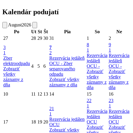
Kalendár podujatí
August
2026
Po
Ut
St
Št
Pia
So
Ne
27
28
29
30
31
1
2
8
9
3
7
1
1
1
2
Rezervácia
Rezervácia
Zber
Rezervácia jedáleň
jedáleň
jedáleň
elektroodpadu
OCU -
Zber
4
5
6
OCU -
OCU -
Zobraziť
separovaného
Zobraziť
Zobraziť
všetky
odpadu
všetky
všetky
záznamy z
Zobraziť všetky
záznamy z
záznamy z
dňa
záznamy z dňa
dňa
dňa
10
11
12
13
14
15
16
22
23
1
1
21
Rezervácia
Rezervácia
1
jedálen
jedálen
Rezervácia jedálen
17
18
19
20
OCU
OCU
OCU
Zobraziť
Zobraziť
Zobraziť všetky
všetky
všetky