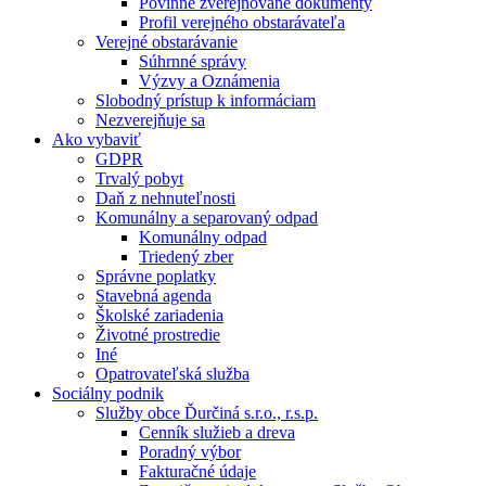
Povinne zverejňované dokumenty
Profil verejného obstarávateľa
Verejné obstarávanie
Súhrnné správy
Výzvy a Oznámenia
Slobodný prístup k informáciam
Nezverejňuje sa
Ako vybaviť
GDPR
Trvalý pobyt
Daň z nehnuteľnosti
Komunálny a separovaný odpad
Komunálny odpad
Triedený zber
Správne poplatky
Stavebná agenda
Školské zariadenia
Životné prostredie
Iné
Opatrovateľská služba
Sociálny podnik
Služby obce Ďurčiná s.r.o., r.s.p.
Cenník služieb a dreva
Poradný výbor
Fakturačné údaje