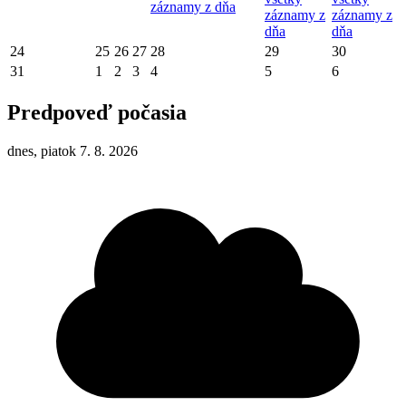
záznamy z dňa
záznamy z
záznamy z
dňa
dňa
24
25
26
27
28
29
30
31
1
2
3
4
5
6
Predpoveď počasia
dnes, piatok 7. 8. 2026