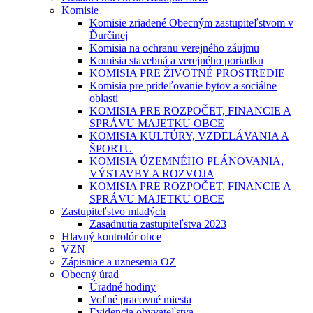
Komisie
Komisie zriadené Obecným zastupiteľstvom v
Ďurčinej
Komisia na ochranu verejného záujmu
Komisia stavebná a verejného poriadku
KOMISIA PRE ŽIVOTNÉ PROSTREDIE
Komisia pre prideľovanie bytov a sociálne
oblasti
KOMISIA PRE ROZPOČET, FINANCIE A
SPRÁVU MAJETKU OBCE
KOMISIA KULTÚRY, VZDELÁVANIA A
ŠPORTU
KOMISIA ÚZEMNÉHO PLÁNOVANIA,
VÝSTAVBY A ROZVOJA
KOMISIA PRE ROZPOČET, FINANCIE A
SPRÁVU MAJETKU OBCE
Zastupiteľstvo mladých
Zasadnutia zastupiteľstva 2023
Hlavný kontrolór obce
VZN
Zápisnice a uznesenia OZ
Obecný úrad
Úradné hodiny
Voľné pracovné miesta
Evidencia obyvateľstva