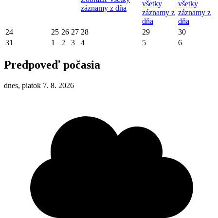
všetky
všetky
záznamy z dňa
záznamy z
záznamy z
dňa
dňa
24
25
26
27
28
29
30
31
1
2
3
4
5
6
Predpoveď počasia
dnes, piatok 7. 8. 2026