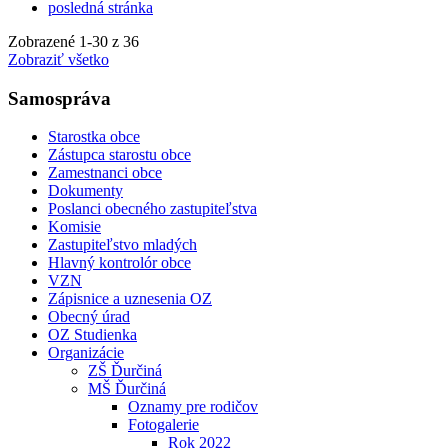
posledná stránka
Zobrazené
1
-
30
z 36
Zobraziť všetko
Samospráva
Starostka obce
Zástupca starostu obce
Zamestnanci obce
Dokumenty
Poslanci obecného zastupiteľstva
Komisie
Zastupiteľstvo mladých
Hlavný kontrolór obce
VZN
Zápisnice a uznesenia OZ
Obecný úrad
OZ Studienka
Organizácie
ZŠ Ďurčiná
MŠ Ďurčiná
Oznamy pre rodičov
Fotogalerie
Rok 2022