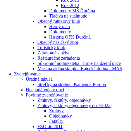
Rok 2013
Rok 2012
Dokumenty MŠ Ďurčiná
Tlačivá na stiahnutie
Obecný futbalový klub
Herný plán
Dokumenty
História OFK Ďurčiná
Obecný hasičský zbor
Turistický klub
Zdravotná služba
Reštauračné zariadenia
Súkromní podnikatelia - firmy na území obce
Miestna akčná skupina Rajecká dolina - MAS
Zverejňovanie
Úradná tabuľa
Streľby na strelnici Kamenná Poruba
Hospodárenie v obci
Povinné zverejňovanie
Zmluvy, faktúry, objednávky
Zmluvy, faktúry, objednávky do 7⁄2022
Zmluvy
Objednávky
Faktúry
FZO do 2011