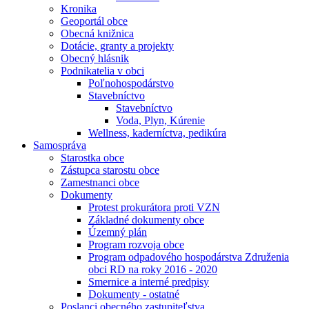
Kronika
Geoportál obce
Obecná knižnica
Dotácie, granty a projekty
Obecný hlásnik
Podnikatelia v obci
Poľnohospodárstvo
Stavebníctvo
Stavebníctvo
Voda, Plyn, Kúrenie
Wellness, kaderníctva, pedikúra
Samospráva
Starostka obce
Zástupca starostu obce
Zamestnanci obce
Dokumenty
Protest prokurátora proti VZN
Základné dokumenty obce
Územný plán
Program rozvoja obce
Program odpadového hospodárstva Združenia
obci RD na roky 2016 - 2020
Smernice a interné predpisy
Dokumenty - ostatné
Poslanci obecného zastupiteľstva