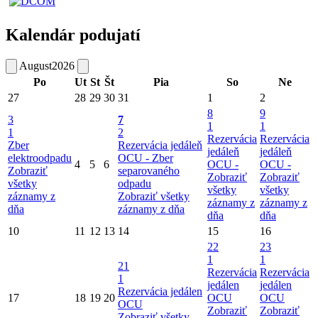
Kalendár podujatí
August
2026
Po
Ut
St
Št
Pia
So
Ne
27
28
29
30
31
1
2
8
9
3
7
1
1
1
2
Rezervácia
Rezervácia
Zber
Rezervácia jedáleň
jedáleň
jedáleň
elektroodpadu
OCU -
Zber
4
5
6
OCU -
OCU -
Zobraziť
separovaného
Zobraziť
Zobraziť
všetky
odpadu
všetky
všetky
záznamy z
Zobraziť všetky
záznamy z
záznamy z
dňa
záznamy z dňa
dňa
dňa
10
11
12
13
14
15
16
22
23
1
1
21
Rezervácia
Rezervácia
1
jedálen
jedálen
Rezervácia jedálen
17
18
19
20
OCU
OCU
OCU
Zobraziť
Zobraziť
Zobraziť všetky