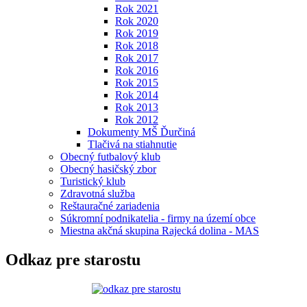
Rok 2021
Rok 2020
Rok 2019
Rok 2018
Rok 2017
Rok 2016
Rok 2015
Rok 2014
Rok 2013
Rok 2012
Dokumenty MŠ Ďurčiná
Tlačivá na stiahnutie
Obecný futbalový klub
Obecný hasičský zbor
Turistický klub
Zdravotná služba
Reštauračné zariadenia
Súkromní podnikatelia - firmy na území obce
Miestna akčná skupina Rajecká dolina - MAS
Odkaz pre starostu