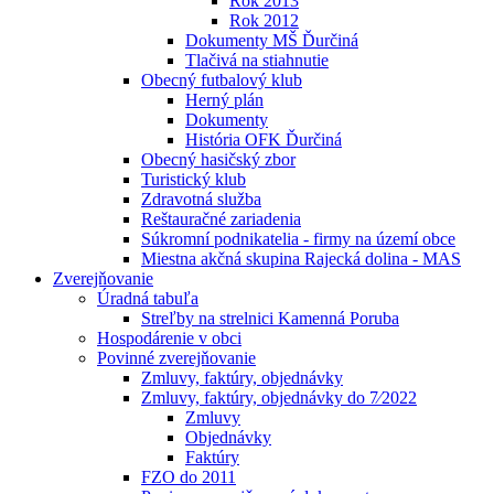
Rok 2013
Rok 2012
Dokumenty MŠ Ďurčiná
Tlačivá na stiahnutie
Obecný futbalový klub
Herný plán
Dokumenty
História OFK Ďurčiná
Obecný hasičský zbor
Turistický klub
Zdravotná služba
Reštauračné zariadenia
Súkromní podnikatelia - firmy na území obce
Miestna akčná skupina Rajecká dolina - MAS
Zverejňovanie
Úradná tabuľa
Streľby na strelnici Kamenná Poruba
Hospodárenie v obci
Povinné zverejňovanie
Zmluvy, faktúry, objednávky
Zmluvy, faktúry, objednávky do 7⁄2022
Zmluvy
Objednávky
Faktúry
FZO do 2011