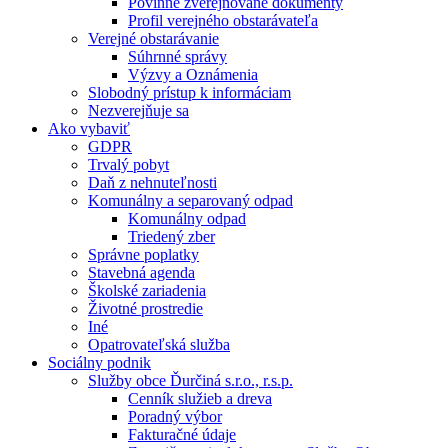
Povinne zverejňované dokumenty
Profil verejného obstarávateľa
Verejné obstarávanie
Súhrnné správy
Výzvy a Oznámenia
Slobodný prístup k informáciam
Nezverejňuje sa
Ako vybaviť
GDPR
Trvalý pobyt
Daň z nehnuteľnosti
Komunálny a separovaný odpad
Komunálny odpad
Triedený zber
Správne poplatky
Stavebná agenda
Školské zariadenia
Životné prostredie
Iné
Opatrovateľská služba
Sociálny podnik
Služby obce Ďurčiná s.r.o., r.s.p.
Cenník služieb a dreva
Poradný výbor
Fakturačné údaje