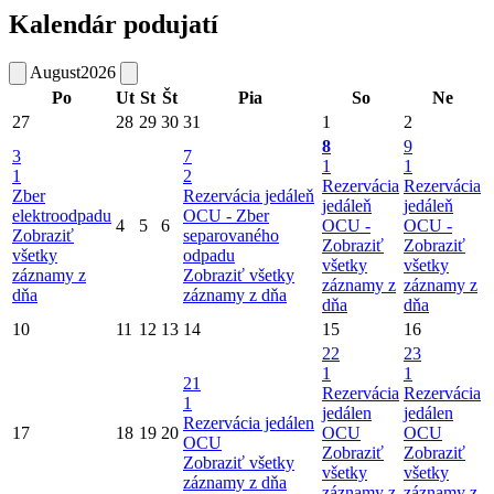
Kalendár podujatí
August
2026
Po
Ut
St
Št
Pia
So
Ne
27
28
29
30
31
1
2
8
9
3
7
1
1
1
2
Rezervácia
Rezervácia
Zber
Rezervácia jedáleň
jedáleň
jedáleň
elektroodpadu
OCU -
Zber
4
5
6
OCU -
OCU -
Zobraziť
separovaného
Zobraziť
Zobraziť
všetky
odpadu
všetky
všetky
záznamy z
Zobraziť všetky
záznamy z
záznamy z
dňa
záznamy z dňa
dňa
dňa
10
11
12
13
14
15
16
22
23
1
1
21
Rezervácia
Rezervácia
1
jedálen
jedálen
Rezervácia jedálen
17
18
19
20
OCU
OCU
OCU
Zobraziť
Zobraziť
Zobraziť všetky
všetky
všetky
záznamy z dňa
záznamy z
záznamy z