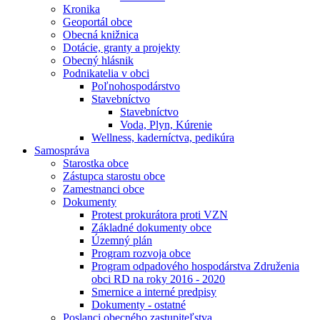
Kronika
Geoportál obce
Obecná knižnica
Dotácie, granty a projekty
Obecný hlásnik
Podnikatelia v obci
Poľnohospodárstvo
Stavebníctvo
Stavebníctvo
Voda, Plyn, Kúrenie
Wellness, kaderníctva, pedikúra
Samospráva
Starostka obce
Zástupca starostu obce
Zamestnanci obce
Dokumenty
Protest prokurátora proti VZN
Základné dokumenty obce
Územný plán
Program rozvoja obce
Program odpadového hospodárstva Združenia
obci RD na roky 2016 - 2020
Smernice a interné predpisy
Dokumenty - ostatné
Poslanci obecného zastupiteľstva