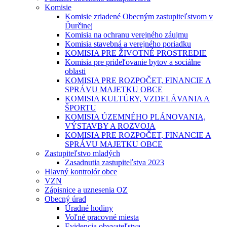
Komisie
Komisie zriadené Obecným zastupiteľstvom v
Ďurčinej
Komisia na ochranu verejného záujmu
Komisia stavebná a verejného poriadku
KOMISIA PRE ŽIVOTNÉ PROSTREDIE
Komisia pre prideľovanie bytov a sociálne
oblasti
KOMISIA PRE ROZPOČET, FINANCIE A
SPRÁVU MAJETKU OBCE
KOMISIA KULTÚRY, VZDELÁVANIA A
ŠPORTU
KOMISIA ÚZEMNÉHO PLÁNOVANIA,
VÝSTAVBY A ROZVOJA
KOMISIA PRE ROZPOČET, FINANCIE A
SPRÁVU MAJETKU OBCE
Zastupiteľstvo mladých
Zasadnutia zastupiteľstva 2023
Hlavný kontrolór obce
VZN
Zápisnice a uznesenia OZ
Obecný úrad
Úradné hodiny
Voľné pracovné miesta
Evidencia obyvateľstva