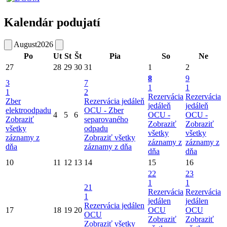
Kalendár podujatí
August
2026
Po
Ut
St
Št
Pia
So
Ne
27
28
29
30
31
1
2
8
9
3
7
1
1
1
2
Rezervácia
Rezervácia
Zber
Rezervácia jedáleň
jedáleň
jedáleň
elektroodpadu
OCU -
Zber
4
5
6
OCU -
OCU -
Zobraziť
separovaného
Zobraziť
Zobraziť
všetky
odpadu
všetky
všetky
záznamy z
Zobraziť všetky
záznamy z
záznamy z
dňa
záznamy z dňa
dňa
dňa
10
11
12
13
14
15
16
22
23
1
1
21
Rezervácia
Rezervácia
1
jedálen
jedálen
Rezervácia jedálen
17
18
19
20
OCU
OCU
OCU
Zobraziť
Zobraziť
Zobraziť všetky