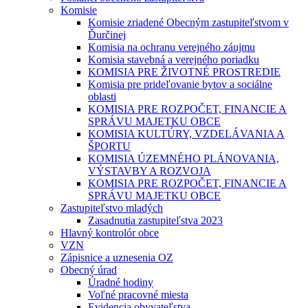
Komisie
Komisie zriadené Obecným zastupiteľstvom v
Ďurčinej
Komisia na ochranu verejného záujmu
Komisia stavebná a verejného poriadku
KOMISIA PRE ŽIVOTNÉ PROSTREDIE
Komisia pre prideľovanie bytov a sociálne
oblasti
KOMISIA PRE ROZPOČET, FINANCIE A
SPRÁVU MAJETKU OBCE
KOMISIA KULTÚRY, VZDELÁVANIA A
ŠPORTU
KOMISIA ÚZEMNÉHO PLÁNOVANIA,
VÝSTAVBY A ROZVOJA
KOMISIA PRE ROZPOČET, FINANCIE A
SPRÁVU MAJETKU OBCE
Zastupiteľstvo mladých
Zasadnutia zastupiteľstva 2023
Hlavný kontrolór obce
VZN
Zápisnice a uznesenia OZ
Obecný úrad
Úradné hodiny
Voľné pracovné miesta
Evidencia obyvateľstva