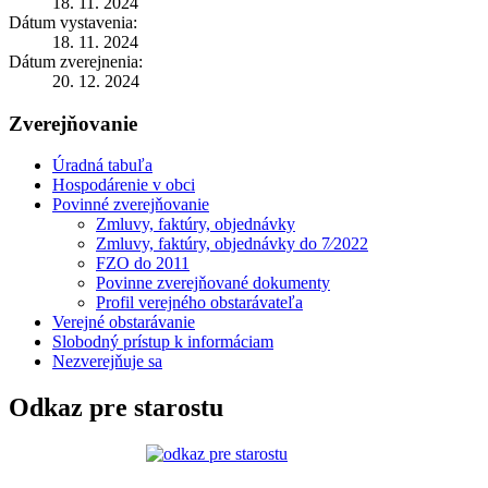
18. 11. 2024
Dátum vystavenia:
18. 11. 2024
Dátum zverejnenia:
20. 12. 2024
Zverejňovanie
Úradná tabuľa
Hospodárenie v obci
Povinné zverejňovanie
Zmluvy, faktúry, objednávky
Zmluvy, faktúry, objednávky do 7⁄2022
FZO do 2011
Povinne zverejňované dokumenty
Profil verejného obstarávateľa
Verejné obstarávanie
Slobodný prístup k informáciam
Nezverejňuje sa
Odkaz pre starostu