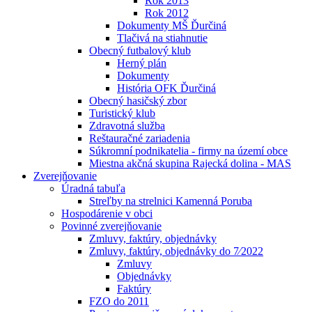
Rok 2013
Rok 2012
Dokumenty MŠ Ďurčiná
Tlačivá na stiahnutie
Obecný futbalový klub
Herný plán
Dokumenty
História OFK Ďurčiná
Obecný hasičský zbor
Turistický klub
Zdravotná služba
Reštauračné zariadenia
Súkromní podnikatelia - firmy na území obce
Miestna akčná skupina Rajecká dolina - MAS
Zverejňovanie
Úradná tabuľa
Streľby na strelnici Kamenná Poruba
Hospodárenie v obci
Povinné zverejňovanie
Zmluvy, faktúry, objednávky
Zmluvy, faktúry, objednávky do 7⁄2022
Zmluvy
Objednávky
Faktúry
FZO do 2011