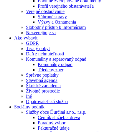
Povinne zverejňované dokumenty
Profil verejného obstarávateľa
Verejné obstarávanie
Súhrnné správy
Výzvy a Oznámenia
Slobodný prístup k informáciam
Nezverejňuje sa
Ako vybaviť
GDPR
Trvalý pobyt
Daň z nehnuteľnosti
Komunálny a separovaný odpad
Komunálny odpad
Triedený zber
Správne poplatky
Stavebná agenda
Školské zariadenia
Životné prostredie
Iné
Opatrovateľská služba
Sociálny podnik
Služby obce Ďurčiná s.r.o., r.s.p.
Cenník služieb a dreva
Poradný výbor
Fakturačné údaje