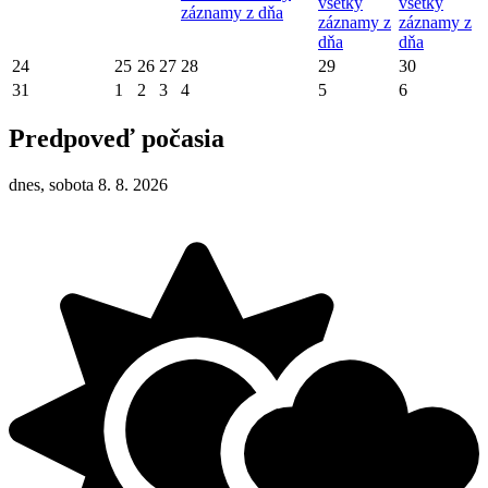
všetky
všetky
záznamy z dňa
záznamy z
záznamy z
dňa
dňa
24
25
26
27
28
29
30
31
1
2
3
4
5
6
Predpoveď počasia
dnes, sobota 8. 8. 2026