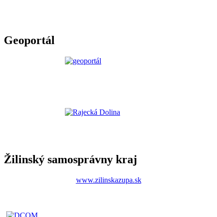
Geoportál
Žilinský samosprávny kraj
www.zilinskazupa.sk