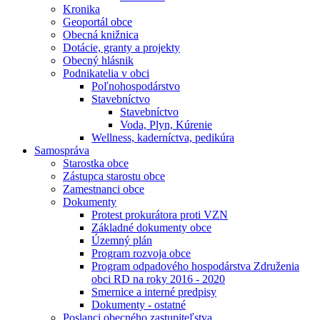
Kronika
Geoportál obce
Obecná knižnica
Dotácie, granty a projekty
Obecný hlásnik
Podnikatelia v obci
Poľnohospodárstvo
Stavebníctvo
Stavebníctvo
Voda, Plyn, Kúrenie
Wellness, kaderníctva, pedikúra
Samospráva
Starostka obce
Zástupca starostu obce
Zamestnanci obce
Dokumenty
Protest prokurátora proti VZN
Základné dokumenty obce
Územný plán
Program rozvoja obce
Program odpadového hospodárstva Združenia
obci RD na roky 2016 - 2020
Smernice a interné predpisy
Dokumenty - ostatné
Poslanci obecného zastupiteľstva