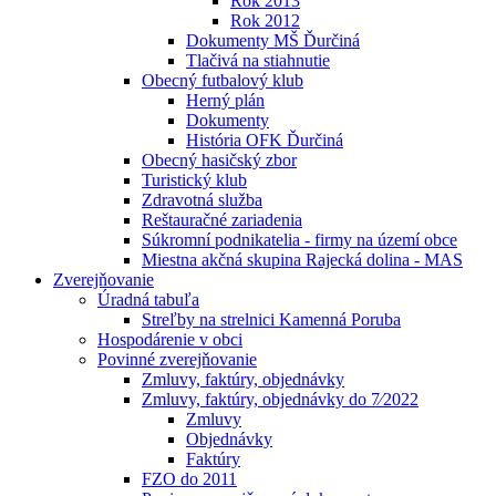
Rok 2013
Rok 2012
Dokumenty MŠ Ďurčiná
Tlačivá na stiahnutie
Obecný futbalový klub
Herný plán
Dokumenty
História OFK Ďurčiná
Obecný hasičský zbor
Turistický klub
Zdravotná služba
Reštauračné zariadenia
Súkromní podnikatelia - firmy na území obce
Miestna akčná skupina Rajecká dolina - MAS
Zverejňovanie
Úradná tabuľa
Streľby na strelnici Kamenná Poruba
Hospodárenie v obci
Povinné zverejňovanie
Zmluvy, faktúry, objednávky
Zmluvy, faktúry, objednávky do 7⁄2022
Zmluvy
Objednávky
Faktúry
FZO do 2011