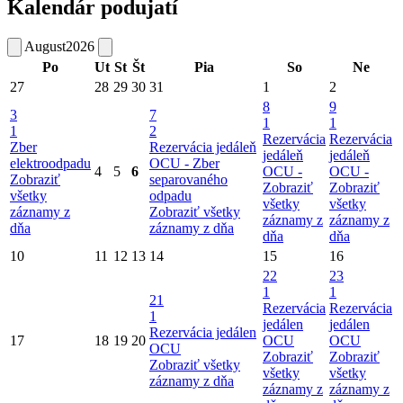
Kalendár podujatí
August
2026
Po
Ut
St
Št
Pia
So
Ne
27
28
29
30
31
1
2
8
9
3
7
1
1
1
2
Rezervácia
Rezervácia
Zber
Rezervácia jedáleň
jedáleň
jedáleň
elektroodpadu
OCU -
Zber
4
5
6
OCU -
OCU -
Zobraziť
separovaného
Zobraziť
Zobraziť
všetky
odpadu
všetky
všetky
záznamy z
Zobraziť všetky
záznamy z
záznamy z
dňa
záznamy z dňa
dňa
dňa
10
11
12
13
14
15
16
22
23
1
1
21
Rezervácia
Rezervácia
1
jedálen
jedálen
Rezervácia jedálen
17
18
19
20
OCU
OCU
OCU
Zobraziť
Zobraziť
Zobraziť všetky
všetky
všetky
záznamy z dňa
záznamy z
záznamy z