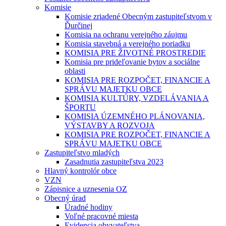
Komisie
Komisie zriadené Obecným zastupiteľstvom v
Ďurčinej
Komisia na ochranu verejného záujmu
Komisia stavebná a verejného poriadku
KOMISIA PRE ŽIVOTNÉ PROSTREDIE
Komisia pre prideľovanie bytov a sociálne
oblasti
KOMISIA PRE ROZPOČET, FINANCIE A
SPRÁVU MAJETKU OBCE
KOMISIA KULTÚRY, VZDELÁVANIA A
ŠPORTU
KOMISIA ÚZEMNÉHO PLÁNOVANIA,
VÝSTAVBY A ROZVOJA
KOMISIA PRE ROZPOČET, FINANCIE A
SPRÁVU MAJETKU OBCE
Zastupiteľstvo mladých
Zasadnutia zastupiteľstva 2023
Hlavný kontrolór obce
VZN
Zápisnice a uznesenia OZ
Obecný úrad
Úradné hodiny
Voľné pracovné miesta
Evidencia obyvateľstva