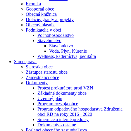
Kronika
Geoportál obce
Obecná knižnica
Dotácie, granty a projekty
Obecný hlásnik
Podnikatelia v obci
Poľnohospodárstvo
Stavebníctvo
Stavebníctvo
Voda, Plyn, Kúrenie
Wellness, kaderníctva, pedikúra
Samospráva
Starostka obce
Zástupca starostu obce
Zamestnanci obce
Dokumenty
Protest prokurátora proti VZN
Základné dokumenty obce
Územný plán
Program rozvoja obce
Program odpadového hospodárstva Združenia
obci RD na roky 2016 - 2020
Smernice a interné predpisy
Dokumenty - ostatné
Poslanci obecného zastupiteľstva