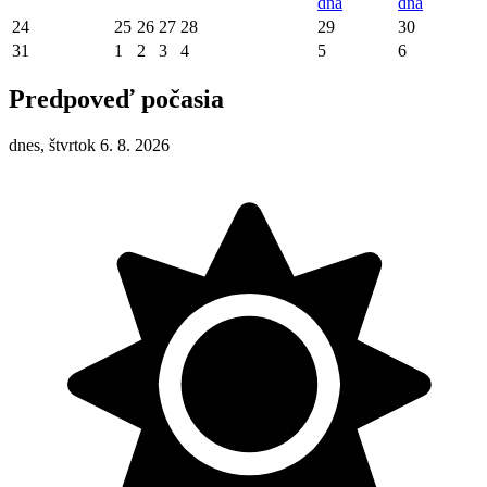
dňa
dňa
24
25
26
27
28
29
30
31
1
2
3
4
5
6
Predpoveď počasia
dnes, štvrtok 6. 8. 2026