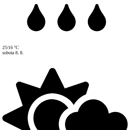
25/16 °C
sobota
8. 8.