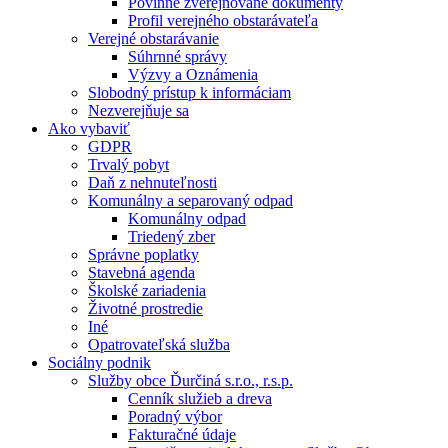
Povinne zverejňované dokumenty
Profil verejného obstarávateľa
Verejné obstarávanie
Súhrnné správy
Výzvy a Oznámenia
Slobodný prístup k informáciam
Nezverejňuje sa
Ako vybaviť
GDPR
Trvalý pobyt
Daň z nehnuteľnosti
Komunálny a separovaný odpad
Komunálny odpad
Triedený zber
Správne poplatky
Stavebná agenda
Školské zariadenia
Životné prostredie
Iné
Opatrovateľská služba
Sociálny podnik
Služby obce Ďurčiná s.r.o., r.s.p.
Cenník služieb a dreva
Poradný výbor
Fakturačné údaje