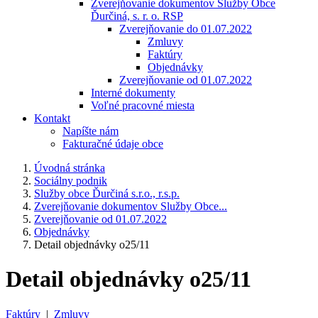
Zverejňovanie dokumentov Služby Obce
Ďurčiná, s. r. o. RSP
Zverejňovanie do 01.07.2022
Zmluvy
Faktúry
Objednávky
Zverejňovanie od 01.07.2022
Interné dokumenty
Voľné pracovné miesta
Kontakt
Napíšte nám
Fakturačné údaje obce
Úvodná stránka
Sociálny podnik
Služby obce Ďurčiná s.r.o., r.s.p.
Zverejňovanie dokumentov Služby Obce...
Zverejňovanie od 01.07.2022
Objednávky
Detail objednávky o25/11
Detail objednávky o25/11
Faktúry
|
Zmluvy