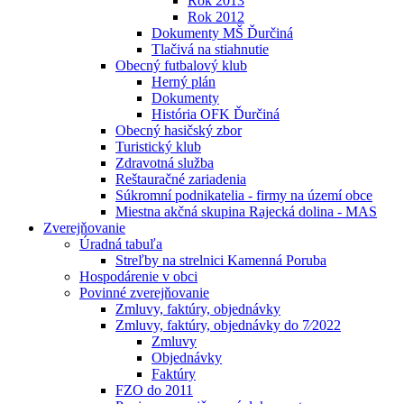
Rok 2013
Rok 2012
Dokumenty MŠ Ďurčiná
Tlačivá na stiahnutie
Obecný futbalový klub
Herný plán
Dokumenty
História OFK Ďurčiná
Obecný hasičský zbor
Turistický klub
Zdravotná služba
Reštauračné zariadenia
Súkromní podnikatelia - firmy na území obce
Miestna akčná skupina Rajecká dolina - MAS
Zverejňovanie
Úradná tabuľa
Streľby na strelnici Kamenná Poruba
Hospodárenie v obci
Povinné zverejňovanie
Zmluvy, faktúry, objednávky
Zmluvy, faktúry, objednávky do 7⁄2022
Zmluvy
Objednávky
Faktúry
FZO do 2011