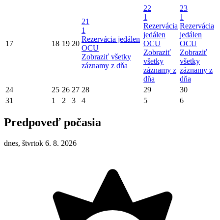
22
23
1
1
21
Rezervácia
Rezervácia
1
jedálen
jedálen
Rezervácia jedálen
17
18
19
20
OCU
OCU
OCU
Zobraziť
Zobraziť
Zobraziť všetky
všetky
všetky
záznamy z dňa
záznamy z
záznamy z
dňa
dňa
24
25
26
27
28
29
30
31
1
2
3
4
5
6
Predpoveď počasia
dnes, štvrtok 6. 8. 2026