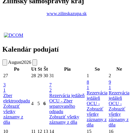
Žilinský samosprávny kraj
www.zilinskazupa.sk
Kalendár podujatí
August
2026
Po
Ut
St
Št
Pia
So
Ne
27
28
29
30
31
1
2
8
9
3
7
1
1
1
2
Rezervácia
Rezervácia
Zber
Rezervácia jedáleň
jedáleň
jedáleň
elektroodpadu
OCU -
Zber
4
5
6
OCU -
OCU -
Zobraziť
separovaného
Zobraziť
Zobraziť
všetky
odpadu
všetky
všetky
záznamy z
Zobraziť všetky
záznamy z
záznamy z
dňa
záznamy z dňa
dňa
dňa
10
11
12
13
14
15
16