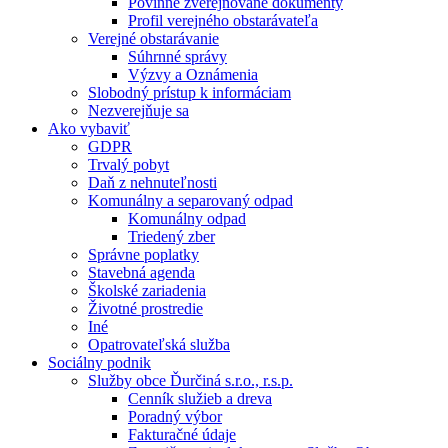
Povinne zverejňované dokumenty
Profil verejného obstarávateľa
Verejné obstarávanie
Súhrnné správy
Výzvy a Oznámenia
Slobodný prístup k informáciam
Nezverejňuje sa
Ako vybaviť
GDPR
Trvalý pobyt
Daň z nehnuteľnosti
Komunálny a separovaný odpad
Komunálny odpad
Triedený zber
Správne poplatky
Stavebná agenda
Školské zariadenia
Životné prostredie
Iné
Opatrovateľská služba
Sociálny podnik
Služby obce Ďurčiná s.r.o., r.s.p.
Cenník služieb a dreva
Poradný výbor
Fakturačné údaje