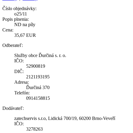
Číslo objednávky:
o25/11
Popis plnenia:
ND na píly
Cena:
35,67 EUR
Odberateľ:
Služby obce Ďurčiná s. r. o.
IČO:
52900819
DIČ:
2121193195
Adresa:
Ďurčiná 370
Telefón:
0914158815
Dodávateľ:
zatechservis s.r.o, Lidická 700/19, 60200 Brno-Veveří
IČO:
3278263