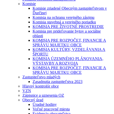
Komisie
Komisie zriadené Obecným zastupiteľstvom v
Ďurčinej
Komisia na ochranu verejného záujmu
Komisia stavebná a verejného poriadku
KOMISIA PRE ŽIVOTNÉ PROSTREDIE
Komisia pre prideľovanie bytov a sociálne
oblasti
KOMISIA PRE ROZPOČET, FINANCIE A
SPRÁVU MAJETKU OBCE
KOMISIA KULTÚRY, VZDELÁVANIA A
ŠPORTU
KOMISIA ÚZEMNÉHO PLÁNOVANIA,
VÝSTAVBY A ROZVOJA
KOMISIA PRE ROZPOČET, FINANCIE A
SPRÁVU MAJETKU OBCE
Zastupiteľstvo mladých
Zasadnutia zastupiteľstva 2023
Hlavný kontrolór obce
VZN
Zápisnice a uznesenia OZ
Obecný úrad
Úradné hodiny
Voľné pracovné miesta
Evidencia obyvateľstva