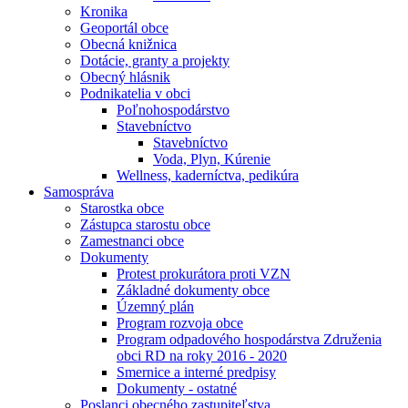
Kronika
Geoportál obce
Obecná knižnica
Dotácie, granty a projekty
Obecný hlásnik
Podnikatelia v obci
Poľnohospodárstvo
Stavebníctvo
Stavebníctvo
Voda, Plyn, Kúrenie
Wellness, kaderníctva, pedikúra
Samospráva
Starostka obce
Zástupca starostu obce
Zamestnanci obce
Dokumenty
Protest prokurátora proti VZN
Základné dokumenty obce
Územný plán
Program rozvoja obce
Program odpadového hospodárstva Združenia
obci RD na roky 2016 - 2020
Smernice a interné predpisy
Dokumenty - ostatné
Poslanci obecného zastupiteľstva