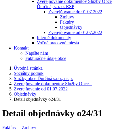
Zverejňovanie dokumentov Služby Obce
Ďurčiná, s. r. o. RSP
Zverejňovanie do 01.07.2022
Zmluvy
Faktúry
Objednávky
Zverejňovanie od 01.07.2022
Interné dokumenty
Voľné pracovné miesta
Kontakt
Napíšte nám
Fakturačné údaje obce
Úvodná stránka
Sociálny podnik
Služby obce Ďurčiná s.r.o., r.s.p.
Zverejňovanie dokumentov Služby Obce...
Zverejňovanie od 01.07.2022
Objednávky
Detail objednávky o24/31
Detail objednávky o24/31
Faktúry
|
Zmluvy