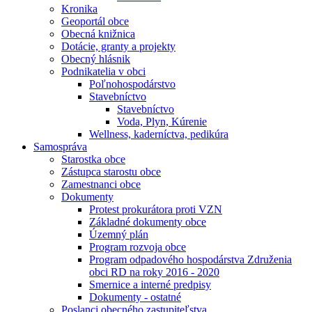
Kronika
Geoportál obce
Obecná knižnica
Dotácie, granty a projekty
Obecný hlásnik
Podnikatelia v obci
Poľnohospodárstvo
Stavebníctvo
Stavebníctvo
Voda, Plyn, Kúrenie
Wellness, kaderníctva, pedikúra
Samospráva
Starostka obce
Zástupca starostu obce
Zamestnanci obce
Dokumenty
Protest prokurátora proti VZN
Základné dokumenty obce
Územný plán
Program rozvoja obce
Program odpadového hospodárstva Združenia
obci RD na roky 2016 - 2020
Smernice a interné predpisy
Dokumenty - ostatné
Poslanci obecného zastupiteľstva