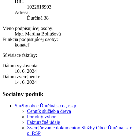
DIČ:
1022616903
Adresa:
Ďurčiná 38
Meno podpisujúcej osoby:
Mgr. Martina Bohušová
Funkcia podpisujúcej osoby:
konateľ
Súvisiace faktúry:
Dátum vystavenia:
10. 6. 2024
Dátum zverejnenia:
14. 6. 2024
Sociálny podnik
Služby obce Ďurčiná s.r.o., r.s.p.
Cenník služieb a dreva
Poradný výbor
Fakturačné údaje
Zverejňovanie dokumentov Služby Obce Ďurčiná, s. r.
o. RSP