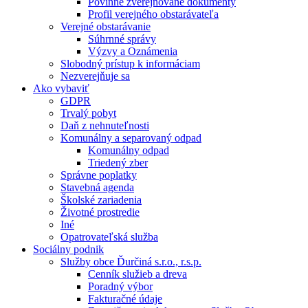
Povinne zverejňované dokumenty
Profil verejného obstarávateľa
Verejné obstarávanie
Súhrnné správy
Výzvy a Oznámenia
Slobodný prístup k informáciam
Nezverejňuje sa
Ako vybaviť
GDPR
Trvalý pobyt
Daň z nehnuteľnosti
Komunálny a separovaný odpad
Komunálny odpad
Triedený zber
Správne poplatky
Stavebná agenda
Školské zariadenia
Životné prostredie
Iné
Opatrovateľská služba
Sociálny podnik
Služby obce Ďurčiná s.r.o., r.s.p.
Cenník služieb a dreva
Poradný výbor
Fakturačné údaje