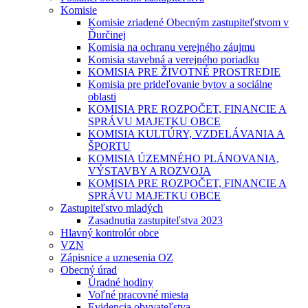
Komisie
Komisie zriadené Obecným zastupiteľstvom v
Ďurčinej
Komisia na ochranu verejného záujmu
Komisia stavebná a verejného poriadku
KOMISIA PRE ŽIVOTNÉ PROSTREDIE
Komisia pre prideľovanie bytov a sociálne
oblasti
KOMISIA PRE ROZPOČET, FINANCIE A
SPRÁVU MAJETKU OBCE
KOMISIA KULTÚRY, VZDELÁVANIA A
ŠPORTU
KOMISIA ÚZEMNÉHO PLÁNOVANIA,
VÝSTAVBY A ROZVOJA
KOMISIA PRE ROZPOČET, FINANCIE A
SPRÁVU MAJETKU OBCE
Zastupiteľstvo mladých
Zasadnutia zastupiteľstva 2023
Hlavný kontrolór obce
VZN
Zápisnice a uznesenia OZ
Obecný úrad
Úradné hodiny
Voľné pracovné miesta
Evidencia obyvateľstva