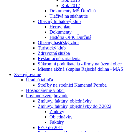
Rok 2013
Rok 2012
Dokumenty MŠ Ďurčiná
Tlačivá na stiahnutie
Obecný futbalový klub
Herný plán
Dokumenty
História OFK Ďurčiná
Obecný hasičský zbor
Turistický klub
Zdravotná služba
Reštauračné zariadenia
Súkromní podnikatelia - firmy na území obce
Miestna akčná skupina Rajecká dolina - MAS
Zverejňovanie
Úradná tabuľa
Streľby na strelnici Kamenná Poruba
Hospodárenie v obci
Povinné zverejňovanie
Zmluvy, faktúry, objednávky
Zmluvy, faktúry, objednávky do 7⁄2022
Zmluvy
Objednávky
Faktúry
FZO do 2011