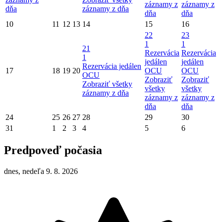
záznamy z
záznamy z
dňa
záznamy z dňa
dňa
dňa
10
11
12
13
14
15
16
22
23
1
1
21
Rezervácia
Rezervácia
1
jedálen
jedálen
Rezervácia jedálen
17
18
19
20
OCU
OCU
OCU
Zobraziť
Zobraziť
Zobraziť všetky
všetky
všetky
záznamy z dňa
záznamy z
záznamy z
dňa
dňa
24
25
26
27
28
29
30
31
1
2
3
4
5
6
Predpoveď počasia
dnes, nedeľa 9. 8. 2026