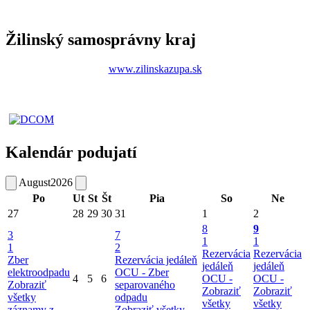
Žilinský samosprávny kraj
www.zilinskazupa.sk
Kalendár podujatí
August
2026
Po
Ut
St
Št
Pia
So
Ne
27
28
29
30
31
1
2
8
9
3
7
1
1
1
2
Rezervácia
Rezervácia
Zber
Rezervácia jedáleň
jedáleň
jedáleň
elektroodpadu
OCU -
Zber
4
5
6
OCU -
OCU -
Zobraziť
separovaného
Zobraziť
Zobraziť
všetky
odpadu
všetky
všetky
záznamy z
Zobraziť všetky