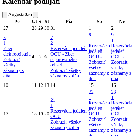
Kalendár podujatí
August
2026
Po
Ut
St
Št
Pia
So
Ne
27
28
29
30
31
1
2
8
9
3
7
1
1
1
2
Rezervácia
Rezervácia
Zber
Rezervácia jedáleň
jedáleň
jedáleň
elektroodpadu
OCU -
Zber
4
5
6
OCU -
OCU -
Zobraziť
separovaného
Zobraziť
Zobraziť
všetky
odpadu
všetky
všetky
záznamy z
Zobraziť všetky
záznamy z
záznamy z
dňa
záznamy z dňa
dňa
dňa
10
11
12
13
14
15
16
22
23
1
1
21
Rezervácia
Rezervácia
1
jedálen
jedálen
Rezervácia jedálen
17
18
19
20
OCU
OCU
OCU
Zobraziť
Zobraziť
Zobraziť všetky
všetky
všetky
záznamy z dňa
záznamy z
záznamy z
dňa
dňa