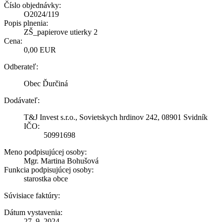
Číslo objednávky:
O2024/119
Popis plnenia:
ZŠ_papierove utierky 2
Cena:
0,00 EUR
Odberateľ:
Obec Ďurčiná
Dodávateľ:
T&J Invest s.r.o., Sovietskych hrdinov 242, 08901 Svidník
IČO:
50991698
Meno podpisujúcej osoby:
Mgr. Martina Bohušová
Funkcia podpisujúcej osoby:
starostka obce
Súvisiace faktúry:
Dátum vystavenia:
27. 9. 2024