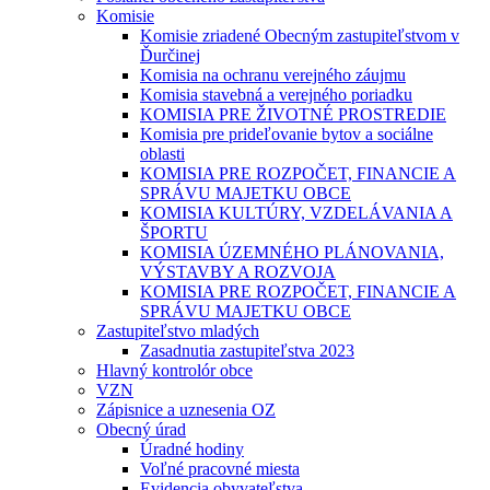
Komisie
Komisie zriadené Obecným zastupiteľstvom v
Ďurčinej
Komisia na ochranu verejného záujmu
Komisia stavebná a verejného poriadku
KOMISIA PRE ŽIVOTNÉ PROSTREDIE
Komisia pre prideľovanie bytov a sociálne
oblasti
KOMISIA PRE ROZPOČET, FINANCIE A
SPRÁVU MAJETKU OBCE
KOMISIA KULTÚRY, VZDELÁVANIA A
ŠPORTU
KOMISIA ÚZEMNÉHO PLÁNOVANIA,
VÝSTAVBY A ROZVOJA
KOMISIA PRE ROZPOČET, FINANCIE A
SPRÁVU MAJETKU OBCE
Zastupiteľstvo mladých
Zasadnutia zastupiteľstva 2023
Hlavný kontrolór obce
VZN
Zápisnice a uznesenia OZ
Obecný úrad
Úradné hodiny
Voľné pracovné miesta
Evidencia obyvateľstva