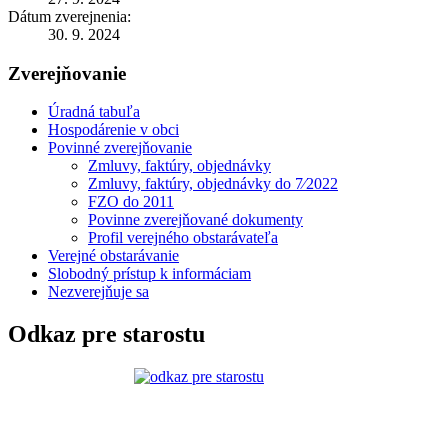
Dátum zverejnenia:
30. 9. 2024
Zverejňovanie
Úradná tabuľa
Hospodárenie v obci
Povinné zverejňovanie
Zmluvy, faktúry, objednávky
Zmluvy, faktúry, objednávky do 7⁄2022
FZO do 2011
Povinne zverejňované dokumenty
Profil verejného obstarávateľa
Verejné obstarávanie
Slobodný prístup k informáciam
Nezverejňuje sa
Odkaz pre starostu