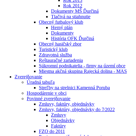
Rok 2013
Rok 2012
Dokumenty MŠ Ďurčiná
Tlačivá na stiahnutie
Obecný futbalový klub
Herný plán
Dokumenty
História OFK Ďurčiná
Obecný hasičský zbor
Turistický klub
Zdravotná služba
Reštauračné zariadenia
Súkromní podnikatelia - firmy na území obce
Miestna akčná skupina Rajecká dolina - MAS
Zverejňovanie
Úradná tabuľa
Streľby na strelnici Kamenná Poruba
Hospodárenie v obci
Povinné zverejňovanie
Zmluvy, faktúry, objednávky
Zmluvy, faktúry, objednávky do 7⁄2022
Zmluvy
Objednávky
Faktúry
FZO do 2011