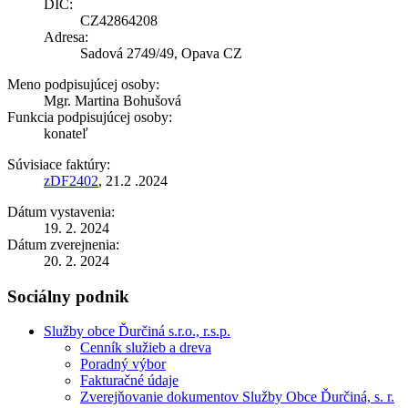
DIČ:
CZ42864208
Adresa:
Sadová 2749/49, Opava CZ
Meno podpisujúcej osoby:
Mgr. Martina Bohušová
Funkcia podpisujúcej osoby:
konateľ
Súvisiace faktúry:
zDF2402
, 21.2 .2024
Dátum vystavenia:
19. 2. 2024
Dátum zverejnenia:
20. 2. 2024
Sociálny podnik
Služby obce Ďurčiná s.r.o., r.s.p.
Cenník služieb a dreva
Poradný výbor
Fakturačné údaje
Zverejňovanie dokumentov Služby Obce Ďurčiná, s. r.