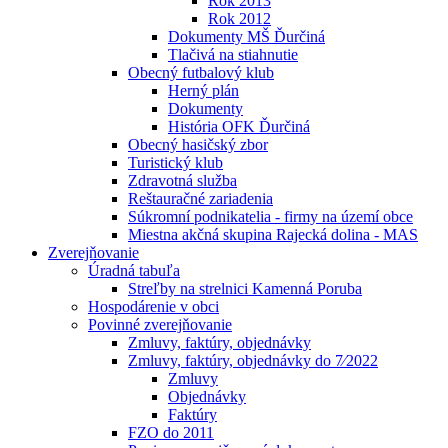
Rok 2013
Rok 2012
Dokumenty MŠ Ďurčiná
Tlačivá na stiahnutie
Obecný futbalový klub
Herný plán
Dokumenty
História OFK Ďurčiná
Obecný hasičský zbor
Turistický klub
Zdravotná služba
Reštauračné zariadenia
Súkromní podnikatelia - firmy na území obce
Miestna akčná skupina Rajecká dolina - MAS
Zverejňovanie
Úradná tabuľa
Streľby na strelnici Kamenná Poruba
Hospodárenie v obci
Povinné zverejňovanie
Zmluvy, faktúry, objednávky
Zmluvy, faktúry, objednávky do 7⁄2022
Zmluvy
Objednávky
Faktúry
FZO do 2011