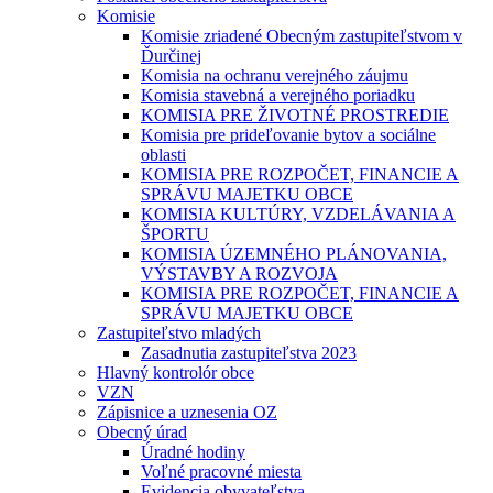
Komisie
Komisie zriadené Obecným zastupiteľstvom v
Ďurčinej
Komisia na ochranu verejného záujmu
Komisia stavebná a verejného poriadku
KOMISIA PRE ŽIVOTNÉ PROSTREDIE
Komisia pre prideľovanie bytov a sociálne
oblasti
KOMISIA PRE ROZPOČET, FINANCIE A
SPRÁVU MAJETKU OBCE
KOMISIA KULTÚRY, VZDELÁVANIA A
ŠPORTU
KOMISIA ÚZEMNÉHO PLÁNOVANIA,
VÝSTAVBY A ROZVOJA
KOMISIA PRE ROZPOČET, FINANCIE A
SPRÁVU MAJETKU OBCE
Zastupiteľstvo mladých
Zasadnutia zastupiteľstva 2023
Hlavný kontrolór obce
VZN
Zápisnice a uznesenia OZ
Obecný úrad
Úradné hodiny
Voľné pracovné miesta
Evidencia obyvateľstva