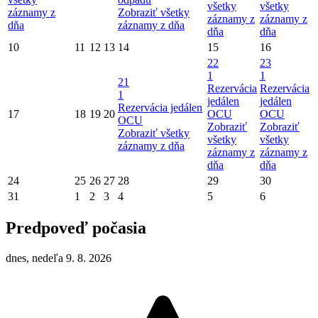
všetky
všetky
záznamy z
Zobraziť všetky
záznamy z
záznamy z
dňa
záznamy z dňa
dňa
dňa
10
11
12
13
14
15
16
22
23
1
1
21
Rezervácia
Rezervácia
1
jedálen
jedálen
Rezervácia jedálen
17
18
19
20
OCU
OCU
OCU
Zobraziť
Zobraziť
Zobraziť všetky
všetky
všetky
záznamy z dňa
záznamy z
záznamy z
dňa
dňa
24
25
26
27
28
29
30
31
1
2
3
4
5
6
Predpoveď počasia
dnes, nedeľa 9. 8. 2026