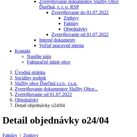
Zverejňovanie dokumentov Služby Obce
Ďurčiná, s. r. o. RSP
Zverejňovanie do 01.07.2022
Zmluvy
Faktúry
Objednávky
Zverejňovanie od 01.07.2022
Interné dokumenty
Voľné pracovné miesta
Kontakt
Napíšte nám
Fakturačné údaje obce
Úvodná stránka
Sociálny podnik
Služby obce Ďurčiná s.r.o., r.s.p.
Zverejňovanie dokumentov Služby Obce...
Zverejňovanie od 01.07.2022
Objednávky
Detail objednávky o24/04
Detail objednávky o24/04
Faktúry
|
Zmluvy