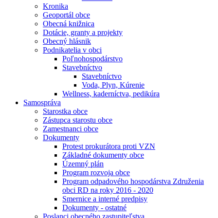
Kronika
Geoportál obce
Obecná knižnica
Dotácie, granty a projekty
Obecný hlásnik
Podnikatelia v obci
Poľnohospodárstvo
Stavebníctvo
Stavebníctvo
Voda, Plyn, Kúrenie
Wellness, kaderníctva, pedikúra
Samospráva
Starostka obce
Zástupca starostu obce
Zamestnanci obce
Dokumenty
Protest prokurátora proti VZN
Základné dokumenty obce
Územný plán
Program rozvoja obce
Program odpadového hospodárstva Združenia
obci RD na roky 2016 - 2020
Smernice a interné predpisy
Dokumenty - ostatné
Poslanci obecného zastupiteľstva