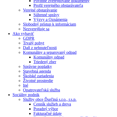
Povinne zverejňované dokumenty
Profil verejného obstarávateľa
Verejné obstarávanie
Súhrnné správy
Výzvy a Oznámenia
Slobodný prístup k informáciam
Nezverejňuje sa
Ako vybaviť
GDPR
Trvalý pobyt
Daň z nehnuteľnosti
Komunálny a separovaný odpad
Komunálny odpad
Triedený zber
Správne poplatky
Stavebná agenda
Školské zariadenia
Životné prostredie
Iné
Opatrovateľská služba
Sociálny podnik
Služby obce Ďurčiná s.r.o., r.s.p.
Cenník služieb a dreva
Poradný výbor
Fakturačné údaje