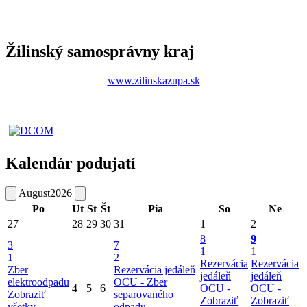
Žilinský samosprávny kraj
www.zilinskazupa.sk
Kalendár podujatí
August
2026
Po
Ut
St
Št
Pia
So
Ne
27
28
29
30
31
1
2
8
9
3
7
1
1
1
2
Rezervácia
Rezervácia
Zber
Rezervácia jedáleň
jedáleň
jedáleň
elektroodpadu
OCU -
Zber
4
5
6
OCU -
OCU -
Zobraziť
separovaného
Zobraziť
Zobraziť
všetky
odpadu