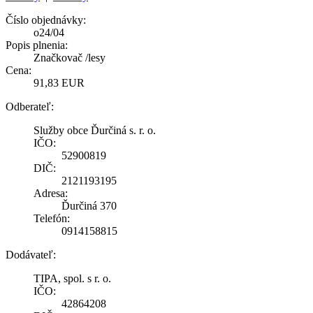
Číslo objednávky:
o24/04
Popis plnenia:
Značkovač /lesy
Cena:
91,83 EUR
Odberateľ:
Služby obce Ďurčiná s. r. o.
IČO:
52900819
DIČ:
2121193195
Adresa:
Ďurčiná 370
Telefón:
0914158815
Dodávateľ:
TIPA, spol. s r. o.
IČO:
42864208