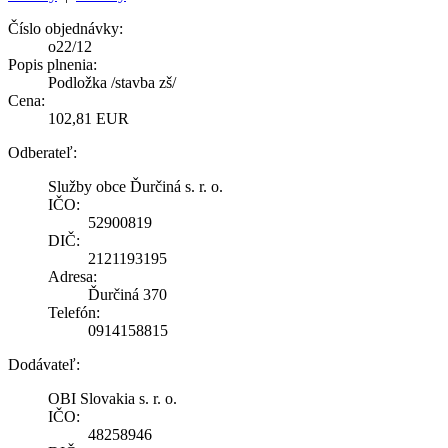
Číslo objednávky:
o22/12
Popis plnenia:
Podložka /stavba zš/
Cena:
102,81 EUR
Odberateľ:
Služby obce Ďurčiná s. r. o.
IČO:
52900819
DIČ:
2121193195
Adresa:
Ďurčiná 370
Telefón:
0914158815
Dodávateľ:
OBI Slovakia s. r. o.
IČO:
48258946