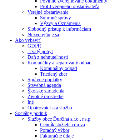
Povinne zverejňované dokumenty
Profil verejného obstarávateľa
Verejné obstarávanie
Súhrnné správy
Výzvy a Oznámenia
Slobodný prístup k informáciam
Nezverejňuje sa
Ako vybaviť
GDPR
Trvalý pobyt
Daň z nehnuteľnosti
Komunálny a separovaný odpad
Komunálny odpad
Triedený zber
Správne poplatky
Stavebná agenda
Školské zariadenia
Životné prostredie
Iné
Opatrovateľská služba
Sociálny podnik
Služby obce Ďurčiná s.r.o., r.s.p.
Cenník služieb a dreva
Poradný výbor
Fakturačné údaje