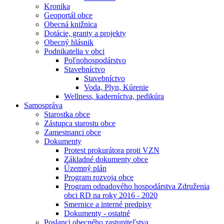
Kronika
Geoportál obce
Obecná knižnica
Dotácie, granty a projekty
Obecný hlásnik
Podnikatelia v obci
Poľnohospodárstvo
Stavebníctvo
Stavebníctvo
Voda, Plyn, Kúrenie
Wellness, kaderníctva, pedikúra
Samospráva
Starostka obce
Zástupca starostu obce
Zamestnanci obce
Dokumenty
Protest prokurátora proti VZN
Základné dokumenty obce
Územný plán
Program rozvoja obce
Program odpadového hospodárstva Združenia
obci RD na roky 2016 - 2020
Smernice a interné predpisy
Dokumenty - ostatné
Poslanci obecného zastupiteľstva