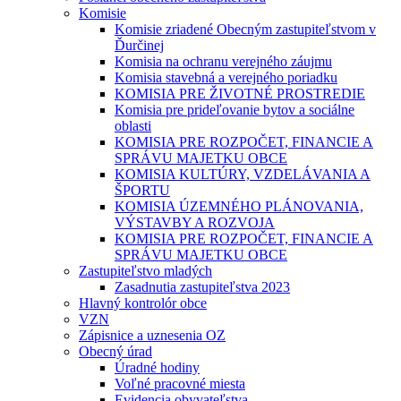
Komisie
Komisie zriadené Obecným zastupiteľstvom v
Ďurčinej
Komisia na ochranu verejného záujmu
Komisia stavebná a verejného poriadku
KOMISIA PRE ŽIVOTNÉ PROSTREDIE
Komisia pre prideľovanie bytov a sociálne
oblasti
KOMISIA PRE ROZPOČET, FINANCIE A
SPRÁVU MAJETKU OBCE
KOMISIA KULTÚRY, VZDELÁVANIA A
ŠPORTU
KOMISIA ÚZEMNÉHO PLÁNOVANIA,
VÝSTAVBY A ROZVOJA
KOMISIA PRE ROZPOČET, FINANCIE A
SPRÁVU MAJETKU OBCE
Zastupiteľstvo mladých
Zasadnutia zastupiteľstva 2023
Hlavný kontrolór obce
VZN
Zápisnice a uznesenia OZ
Obecný úrad
Úradné hodiny
Voľné pracovné miesta
Evidencia obyvateľstva