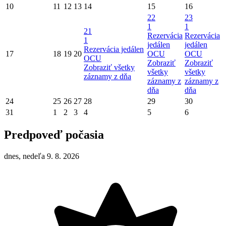
10
11
12
13
14
15
16
22
23
1
1
21
Rezervácia
Rezervácia
1
jedálen
jedálen
Rezervácia jedálen
17
18
19
20
OCU
OCU
OCU
Zobraziť
Zobraziť
Zobraziť všetky
všetky
všetky
záznamy z dňa
záznamy z
záznamy z
dňa
dňa
24
25
26
27
28
29
30
31
1
2
3
4
5
6
Predpoveď počasia
dnes, nedeľa 9. 8. 2026