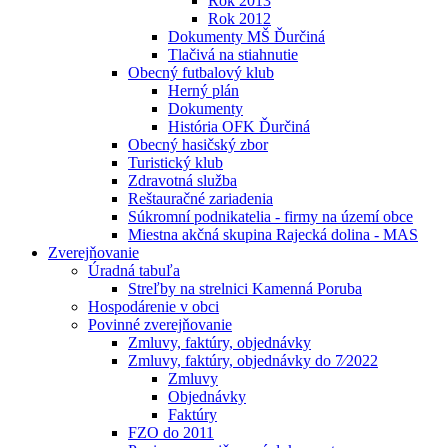
Rok 2013
Rok 2012
Dokumenty MŠ Ďurčiná
Tlačivá na stiahnutie
Obecný futbalový klub
Herný plán
Dokumenty
História OFK Ďurčiná
Obecný hasičský zbor
Turistický klub
Zdravotná služba
Reštauračné zariadenia
Súkromní podnikatelia - firmy na území obce
Miestna akčná skupina Rajecká dolina - MAS
Zverejňovanie
Úradná tabuľa
Streľby na strelnici Kamenná Poruba
Hospodárenie v obci
Povinné zverejňovanie
Zmluvy, faktúry, objednávky
Zmluvy, faktúry, objednávky do 7⁄2022
Zmluvy
Objednávky
Faktúry
FZO do 2011