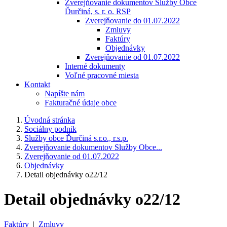
Zverejňovanie dokumentov Služby Obce
Ďurčiná, s. r. o. RSP
Zverejňovanie do 01.07.2022
Zmluvy
Faktúry
Objednávky
Zverejňovanie od 01.07.2022
Interné dokumenty
Voľné pracovné miesta
Kontakt
Napíšte nám
Fakturačné údaje obce
Úvodná stránka
Sociálny podnik
Služby obce Ďurčiná s.r.o., r.s.p.
Zverejňovanie dokumentov Služby Obce...
Zverejňovanie od 01.07.2022
Objednávky
Detail objednávky o22/12
Detail objednávky o22/12
Faktúry
|
Zmluvy