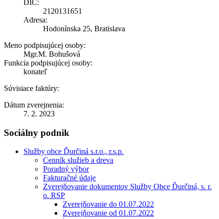
DIČ:
2120131651
Adresa:
Hodonínska 25, Bratislava
Meno podpisujúcej osoby:
Mgr.M. Bohušová
Funkcia podpisujúcej osoby:
konateľ
Súvisiace faktúry:
Dátum zverejnenia:
7. 2. 2023
Sociálny podnik
Služby obce Ďurčiná s.r.o., r.s.p.
Cenník služieb a dreva
Poradný výbor
Fakturačné údaje
Zverejňovanie dokumentov Služby Obce Ďurčiná, s. r.
o. RSP
Zverejňovanie do 01.07.2022
Zverejňovanie od 01.07.2022