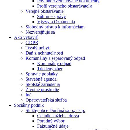
Povinne zverejňované dokumenty
Profil verejného obstarávateľa
Verejné obstarávanie
Súhrnné správy
Výzvy a Oznámenia
Slobodný prístup k informáciam
Nezverejňuje sa
Ako vybaviť
GDPR
Trvalý pobyt
Daň z nehnuteľnosti
Komunálny a separovaný odpad
Komunálny odpad
Triedený zber
Správne poplatky
Stavebná agenda
Školské zariadenia
Životné prostredie
Iné
Opatrovateľská služba
Sociálny podnik
Služby obce Ďurčiná s.r.o., r.s.p.
Cenník služieb a dreva
Poradný výbor
Fakturačné údaje