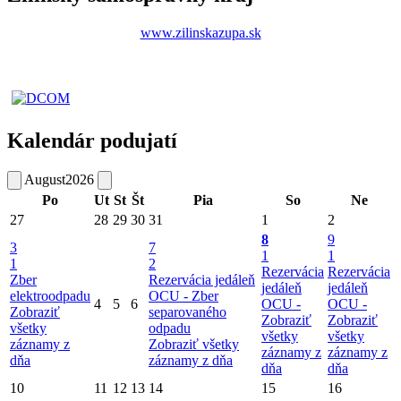
www.zilinskazupa.sk
Kalendár podujatí
August
2026
Po
Ut
St
Št
Pia
So
Ne
27
28
29
30
31
1
2
8
9
3
7
1
1
1
2
Rezervácia
Rezervácia
Zber
Rezervácia jedáleň
jedáleň
jedáleň
elektroodpadu
OCU -
Zber
4
5
6
OCU -
OCU -
Zobraziť
separovaného
Zobraziť
Zobraziť
všetky
odpadu
všetky
všetky
záznamy z
Zobraziť všetky
záznamy z
záznamy z
dňa
záznamy z dňa
dňa
dňa
10
11
12
13
14
15
16