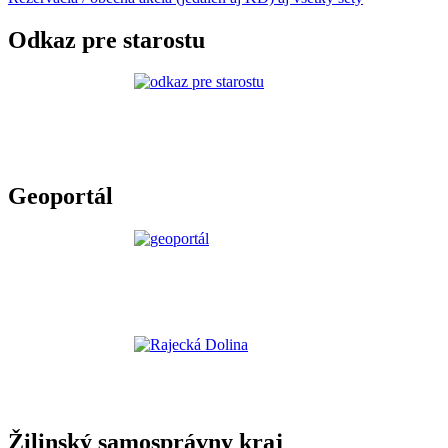
Odkaz pre starostu
Geoportál
Žilinský samosprávny kraj