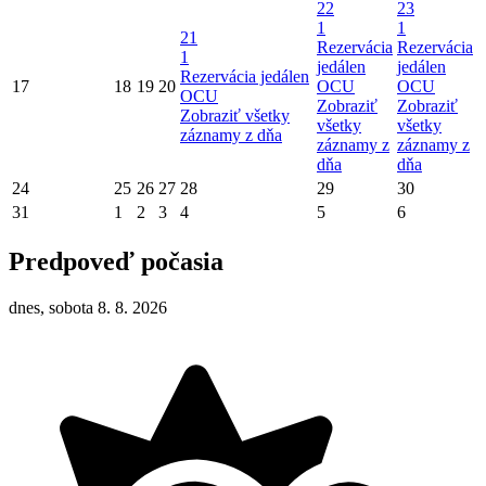
22
23
1
1
21
Rezervácia
Rezervácia
1
jedálen
jedálen
Rezervácia jedálen
17
18
19
20
OCU
OCU
OCU
Zobraziť
Zobraziť
Zobraziť všetky
všetky
všetky
záznamy z dňa
záznamy z
záznamy z
dňa
dňa
24
25
26
27
28
29
30
31
1
2
3
4
5
6
Predpoveď počasia
dnes, sobota 8. 8. 2026