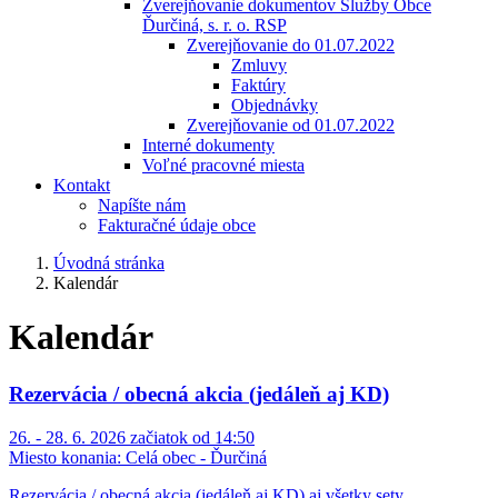
Zverejňovanie dokumentov Služby Obce
Ďurčiná, s. r. o. RSP
Zverejňovanie do 01.07.2022
Zmluvy
Faktúry
Objednávky
Zverejňovanie od 01.07.2022
Interné dokumenty
Voľné pracovné miesta
Kontakt
Napíšte nám
Fakturačné údaje obce
Úvodná stránka
Kalendár
Kalendár
Rezervácia / obecná akcia (jedáleň aj KD)
26. - 28. 6. 2026 začiatok od 14:50
Miesto konania:
Celá obec - Ďurčiná
Rezervácia / obecná akcia (jedáleň aj KD) aj všetky sety