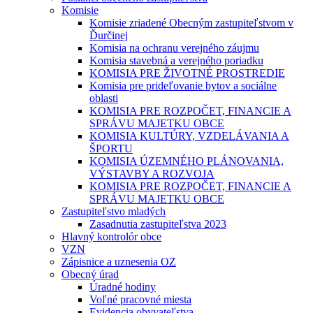
Komisie
Komisie zriadené Obecným zastupiteľstvom v
Ďurčinej
Komisia na ochranu verejného záujmu
Komisia stavebná a verejného poriadku
KOMISIA PRE ŽIVOTNÉ PROSTREDIE
Komisia pre prideľovanie bytov a sociálne
oblasti
KOMISIA PRE ROZPOČET, FINANCIE A
SPRÁVU MAJETKU OBCE
KOMISIA KULTÚRY, VZDELÁVANIA A
ŠPORTU
KOMISIA ÚZEMNÉHO PLÁNOVANIA,
VÝSTAVBY A ROZVOJA
KOMISIA PRE ROZPOČET, FINANCIE A
SPRÁVU MAJETKU OBCE
Zastupiteľstvo mladých
Zasadnutia zastupiteľstva 2023
Hlavný kontrolór obce
VZN
Zápisnice a uznesenia OZ
Obecný úrad
Úradné hodiny
Voľné pracovné miesta
Evidencia obyvateľstva