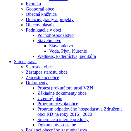
Kronika
Geoportál obce
Obecná knižnica
Dotácie, granty a projekty
Obecný hlásnik
Podnikatelia v obci
Poľnohospodárstvo
Stavebníctvo
Stavebníctvo
Voda, Plyn, Kúrenie
Wellness, kaderníctva, pedikúra
Samospráva
Starostka obce
Zástupca starostu obce
Zamestnanci obce
Dokumenty
Protest prokurátora proti VZN
Základné dokumenty obce
Územný plán
Program rozvoja obce
Program odpadového hospodárstva Združenia
obci RD na roky 2016 - 2020
Smernice a interné predpisy
Dokumenty - ostatné
Poslanci obecného zastupiteľstva