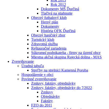
Rok 2013
Rok 2012
Dokumenty MŠ Ďurčiná
Tlačivá na stiahnutie
Obecný futbalový klub
Herný plán
Dokumenty
História OFK Ďurčiná
Obecný hasičský zbor
Turistický klub
Zdravotná služba
Reštauračné zariadenia
Súkromní podnikatelia - firmy na území obce
Miestna akčná skupina Rajecká dolina - MAS
Zverejňovanie
Úradná tabuľa
Streľby na strelnici Kamenná Poruba
Hospodárenie v obci
Povinné zverejňovanie
Zmluvy, faktúry, objednávky
Zmluvy, faktúry, objednávky do 7⁄2022
Zmluvy
Objednávky
Faktúry
FZO do 2011