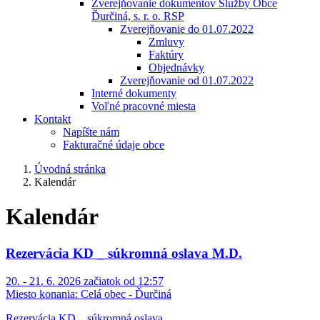
Zverejňovanie dokumentov Služby Obce
Ďurčiná, s. r. o. RSP
Zverejňovanie do 01.07.2022
Zmluvy
Faktúry
Objednávky
Zverejňovanie od 01.07.2022
Interné dokumenty
Voľné pracovné miesta
Kontakt
Napíšte nám
Fakturačné údaje obce
Úvodná stránka
Kalendár
Kalendár
Rezervácia KD _ súkromná oslava M.D.
20. - 21. 6. 2026 začiatok od 12:57
Miesto konania:
Celá obec - Ďurčiná
Rezervácia KD _ súkromná oslava