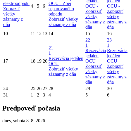
jedáleň
jedáleň
elektroodpadu
OCU -
Zber
4
5
6
OCU -
OCU -
Zobraziť
separovaného
Zobraziť
Zobraziť
všetky
odpadu
všetky
všetky
záznamy z
Zobraziť všetky
záznamy z
záznamy z
dňa
záznamy z dňa
dňa
dňa
10
11
12
13
14
15
16
22
23
1
1
21
Rezervácia
Rezervácia
1
jedálen
jedálen
Rezervácia jedálen
17
18
19
20
OCU
OCU
OCU
Zobraziť
Zobraziť
Zobraziť všetky
všetky
všetky
záznamy z dňa
záznamy z
záznamy z
dňa
dňa
24
25
26
27
28
29
30
31
1
2
3
4
5
6
Predpoveď počasia
dnes, sobota 8. 8. 2026