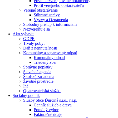
Povinne zverejňované dokumenty
Profil verejného obstarávateľa
Verejné obstarávanie
Súhrnné správy
Výzvy a Oznámenia
Slobodný prístup k informáciam
Nezverejňuje sa
Ako vybaviť
GDPR
Trvalý pobyt
Daň z nehnuteľnosti
Komunálny a separovaný odpad
Komunálny odpad
Triedený zber
Správne poplatky
Stavebná agenda
Školské zariadenia
Životné prostredie
Iné
Opatrovateľská služba
Sociálny podnik
Služby obce Ďurčiná s.r.o., r.s.p.
Cenník služieb a dreva
Poradný výbor
Fakturačné údaje