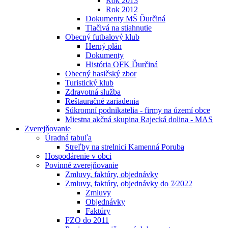
Rok 2013
Rok 2012
Dokumenty MŠ Ďurčiná
Tlačivá na stiahnutie
Obecný futbalový klub
Herný plán
Dokumenty
História OFK Ďurčiná
Obecný hasičský zbor
Turistický klub
Zdravotná služba
Reštauračné zariadenia
Súkromní podnikatelia - firmy na území obce
Miestna akčná skupina Rajecká dolina - MAS
Zverejňovanie
Úradná tabuľa
Streľby na strelnici Kamenná Poruba
Hospodárenie v obci
Povinné zverejňovanie
Zmluvy, faktúry, objednávky
Zmluvy, faktúry, objednávky do 7⁄2022
Zmluvy
Objednávky
Faktúry
FZO do 2011