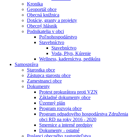
Kronika
Geoportál obce
Obecná knižnica
Dotácie, granty a projekty
Obecný hlásnik
Podnikatelia v obci
Poľnohospodárstvo
Stavebníctvo
Stavebníctvo
Voda, Plyn, Kúrenie
Wellness, kaderníctva, pedikúra
Samospráva
Starostka obce
Zástupca starostu obce
Zamestnanci obce
Dokumenty
Protest prokurátora proti VZN
Základné dokumenty obce
Územný plán
Program rozvoja obce
Program odpadového hospodárstva Združenia
obci RD na roky 2016 - 2020
Smernice a interné predpisy
Dokumenty - ostatné
Poslanci obecného zastupiteľstva