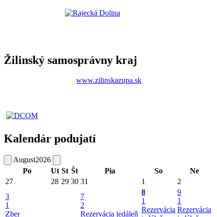
Žilinský samosprávny kraj
www.zilinskazupa.sk
Kalendár podujatí
August
2026
Po
Ut
St
Št
Pia
So
Ne
27
28
29
30
31
1
2
8
9
3
7
1
1
1
2
Rezervácia
Rezervácia
Zber
Rezervácia jedáleň