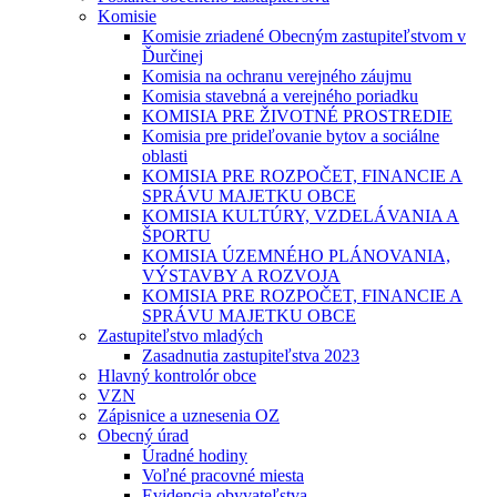
Komisie
Komisie zriadené Obecným zastupiteľstvom v
Ďurčinej
Komisia na ochranu verejného záujmu
Komisia stavebná a verejného poriadku
KOMISIA PRE ŽIVOTNÉ PROSTREDIE
Komisia pre prideľovanie bytov a sociálne
oblasti
KOMISIA PRE ROZPOČET, FINANCIE A
SPRÁVU MAJETKU OBCE
KOMISIA KULTÚRY, VZDELÁVANIA A
ŠPORTU
KOMISIA ÚZEMNÉHO PLÁNOVANIA,
VÝSTAVBY A ROZVOJA
KOMISIA PRE ROZPOČET, FINANCIE A
SPRÁVU MAJETKU OBCE
Zastupiteľstvo mladých
Zasadnutia zastupiteľstva 2023
Hlavný kontrolór obce
VZN
Zápisnice a uznesenia OZ
Obecný úrad
Úradné hodiny
Voľné pracovné miesta
Evidencia obyvateľstva