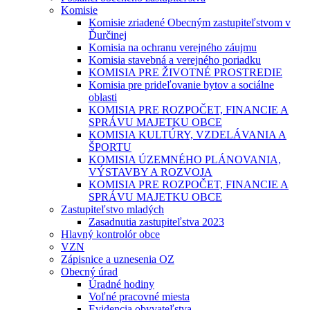
Komisie
Komisie zriadené Obecným zastupiteľstvom v
Ďurčinej
Komisia na ochranu verejného záujmu
Komisia stavebná a verejného poriadku
KOMISIA PRE ŽIVOTNÉ PROSTREDIE
Komisia pre prideľovanie bytov a sociálne
oblasti
KOMISIA PRE ROZPOČET, FINANCIE A
SPRÁVU MAJETKU OBCE
KOMISIA KULTÚRY, VZDELÁVANIA A
ŠPORTU
KOMISIA ÚZEMNÉHO PLÁNOVANIA,
VÝSTAVBY A ROZVOJA
KOMISIA PRE ROZPOČET, FINANCIE A
SPRÁVU MAJETKU OBCE
Zastupiteľstvo mladých
Zasadnutia zastupiteľstva 2023
Hlavný kontrolór obce
VZN
Zápisnice a uznesenia OZ
Obecný úrad
Úradné hodiny
Voľné pracovné miesta
Evidencia obyvateľstva