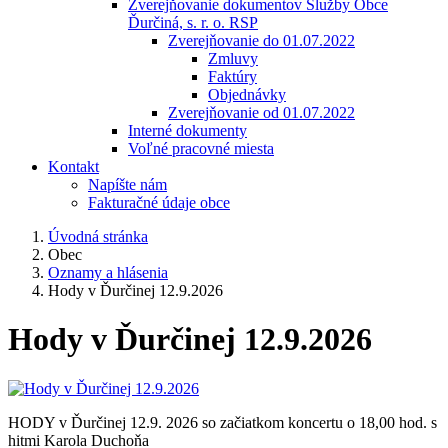
Zverejňovanie dokumentov Služby Obce
Ďurčiná, s. r. o. RSP
Zverejňovanie do 01.07.2022
Zmluvy
Faktúry
Objednávky
Zverejňovanie od 01.07.2022
Interné dokumenty
Voľné pracovné miesta
Kontakt
Napíšte nám
Fakturačné údaje obce
Úvodná stránka
Obec
Oznamy a hlásenia
Hody v Ďurčinej 12.9.2026
Hody v Ďurčinej 12.9.2026
HODY v Ďurčinej 12.9. 2026 so začiatkom koncertu o 18,00 hod. s
hitmi Karola Duchoňa