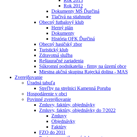
Rok 2013
Rok 2012
Dokumenty MŠ Ďurčiná
Tlačivá na stiahnutie
Obecný futbalový klub
Herný plán
Dokumenty
História OFK Ďurčiná
Obecný hasičský zbor
Turistický klub
Zdravotná služba
Reštauračné zariadenia
Súkromní podnikatelia - firmy na území obce
Miestna akčná skupina Rajecká dolina - MAS
Zverejňovanie
Úradná tabuľa
Streľby na strelnici Kamenná Poruba
Hospodárenie v obci
Povinné zverejňovanie
Zmluvy, faktúry, objednávky
Zmluvy, faktúry, objednávky do 7⁄2022
Zmluvy
Objednávky
Faktúry
FZO do 2011