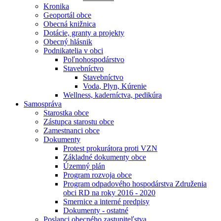
Kronika
Geoportál obce
Obecná knižnica
Dotácie, granty a projekty
Obecný hlásnik
Podnikatelia v obci
Poľnohospodárstvo
Stavebníctvo
Stavebníctvo
Voda, Plyn, Kúrenie
Wellness, kaderníctva, pedikúra
Samospráva
Starostka obce
Zástupca starostu obce
Zamestnanci obce
Dokumenty
Protest prokurátora proti VZN
Základné dokumenty obce
Územný plán
Program rozvoja obce
Program odpadového hospodárstva Združenia
obci RD na roky 2016 - 2020
Smernice a interné predpisy
Dokumenty - ostatné
Poslanci obecného zastupiteľstva