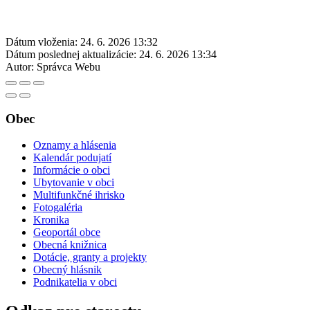
Dátum vloženia:
24. 6. 2026 13:32
Dátum poslednej aktualizácie:
24. 6. 2026 13:34
Autor:
Správca Webu
Obec
Oznamy a hlásenia
Kalendár podujatí
Informácie o obci
Ubytovanie v obci
Multifunkčné ihrisko
Fotogaléria
Kronika
Geoportál obce
Obecná knižnica
Dotácie, granty a projekty
Obecný hlásnik
Podnikatelia v obci