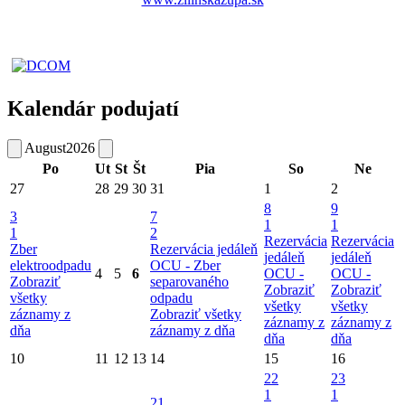
Kalendár podujatí
August
2026
Po
Ut
St
Št
Pia
So
Ne
27
28
29
30
31
1
2
8
9
3
7
1
1
1
2
Rezervácia
Rezervácia
Zber
Rezervácia jedáleň
jedáleň
jedáleň
elektroodpadu
OCU -
Zber
4
5
6
OCU -
OCU -
Zobraziť
separovaného
Zobraziť
Zobraziť
všetky
odpadu
všetky
všetky
záznamy z
Zobraziť všetky
záznamy z
záznamy z
dňa
záznamy z dňa
dňa
dňa
10
11
12
13
14
15
16
22
23
1
1
21