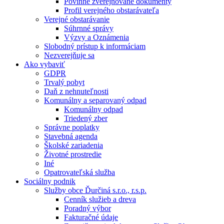
Povinne zverejňované dokumenty
Profil verejného obstarávateľa
Verejné obstarávanie
Súhrnné správy
Výzvy a Oznámenia
Slobodný prístup k informáciam
Nezverejňuje sa
Ako vybaviť
GDPR
Trvalý pobyt
Daň z nehnuteľnosti
Komunálny a separovaný odpad
Komunálny odpad
Triedený zber
Správne poplatky
Stavebná agenda
Školské zariadenia
Životné prostredie
Iné
Opatrovateľská služba
Sociálny podnik
Služby obce Ďurčiná s.r.o., r.s.p.
Cenník služieb a dreva
Poradný výbor
Fakturačné údaje