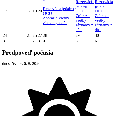
Rezervácia
Rezervácia
1
jedálen
jedálen
Rezervácia jedálen
17
18
19
20
OCU
OCU
OCU
Zobraziť
Zobraziť
Zobraziť všetky
všetky
všetky
záznamy z dňa
záznamy z
záznamy z
dňa
dňa
24
25
26
27
28
29
30
31
1
2
3
4
5
6
Predpoveď počasia
dnes, štvrtok 6. 8. 2026