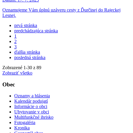
Oznamujeme Vám úplnú uzáveru cesty z Ďurčinej do Rajeckej
Lesnej.
prvá stránka
predchádzajúca stránka
1
2
3
ďalšia stránka
posledná stránka
Zobrazené
1
-
30
z 89
Zobraziť všetko
Obec
Oznamy a hlásenia
Kalendár podujatí
Informácie o obci
Ubytovanie v obci
Multifunkčné ihrisko
Fotogaléria
Kronika