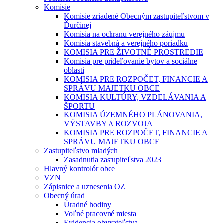
Komisie
Komisie zriadené Obecným zastupiteľstvom v
Ďurčinej
Komisia na ochranu verejného záujmu
Komisia stavebná a verejného poriadku
KOMISIA PRE ŽIVOTNÉ PROSTREDIE
Komisia pre prideľovanie bytov a sociálne
oblasti
KOMISIA PRE ROZPOČET, FINANCIE A
SPRÁVU MAJETKU OBCE
KOMISIA KULTÚRY, VZDELÁVANIA A
ŠPORTU
KOMISIA ÚZEMNÉHO PLÁNOVANIA,
VÝSTAVBY A ROZVOJA
KOMISIA PRE ROZPOČET, FINANCIE A
SPRÁVU MAJETKU OBCE
Zastupiteľstvo mladých
Zasadnutia zastupiteľstva 2023
Hlavný kontrolór obce
VZN
Zápisnice a uznesenia OZ
Obecný úrad
Úradné hodiny
Voľné pracovné miesta
Evidencia obyvateľstva