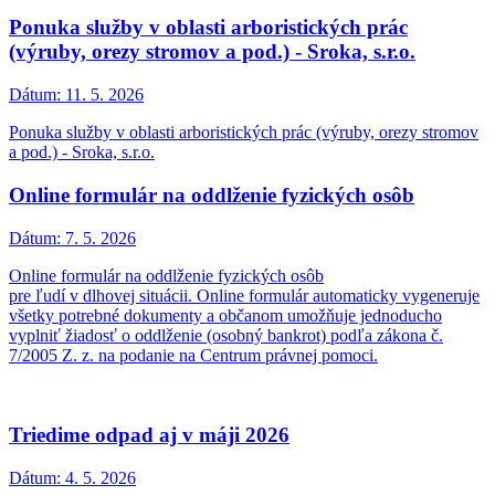
Ponuka služby v oblasti arboristických prác
(výruby, orezy stromov a pod.) - Sroka, s.r.o.
Dátum:
11. 5. 2026
Ponuka služby v oblasti arboristických prác (výruby, orezy stromov
a pod.) - Sroka, s.r.o.
Online formulár na oddlženie fyzických osôb
Dátum:
7. 5. 2026
Online formulár na oddlženie fyzických osôb
pre ľudí v dlhovej situácii. Online formulár automaticky vygeneruje
všetky potrebné dokumenty a občanom umožňuje jednoducho
vyplniť žiadosť o oddlženie (osobný bankrot) podľa zákona č.
7/2005 Z. z. na podanie na Centrum právnej pomoci.
Triedime odpad aj v máji 2026
Dátum:
4. 5. 2026