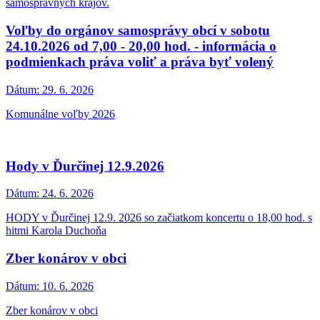
samosprávnych krajov.
Voľby do orgánov samosprávy obcí v sobotu
24.10.2026 od 7,00 - 20,00 hod. - informácia o
podmienkach práva voliť a práva byť volený
Dátum:
29. 6. 2026
Komunálne voľby 2026
Hody v Ďurčinej 12.9.2026
Dátum:
24. 6. 2026
HODY v Ďurčinej 12.9. 2026 so začiatkom koncertu o 18,00 hod. s
hitmi Karola Duchoňa
Zber konárov v obci
Dátum:
10. 6. 2026
Zber konárov v obci