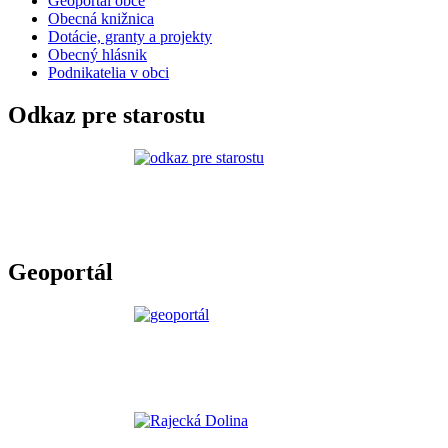
Geoportál obce
Obecná knižnica
Dotácie, granty a projekty
Obecný hlásnik
Podnikatelia v obci
Odkaz pre starostu
Geoportál