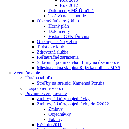
Rok 2013
Rok 2012
Dokumenty MŠ Ďurčiná
Tlačivá na stiahnutie
Obecný futbalový klub
Herný plán
Dokumenty
História OFK Ďurčiná
Obecný hasičský zbor
Turistický klub
Zdravotná služba
Reštauračné zariadenia
Súkromní podnikatelia - firmy na území obce
Miestna akčná skupina Rajecká dolina - MAS
Zverejňovanie
Úradná tabuľa
Streľby na strelnici Kamenná Poruba
Hospodárenie v obci
Povinné zverejňovanie
Zmluvy, faktúry, objednávky
Zmluvy, faktúry, objednávky do 7⁄2022
Zmluvy
Objednávky
Faktúry
FZO do 2011