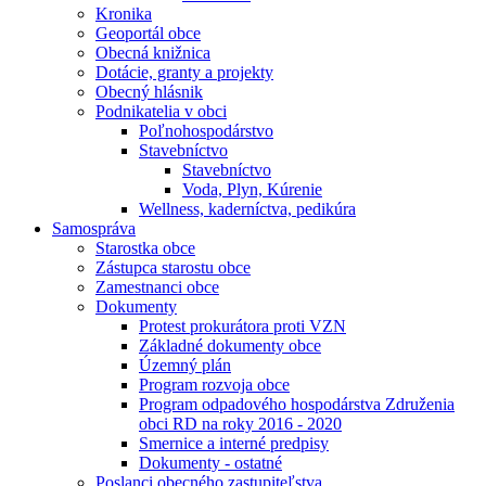
Kronika
Geoportál obce
Obecná knižnica
Dotácie, granty a projekty
Obecný hlásnik
Podnikatelia v obci
Poľnohospodárstvo
Stavebníctvo
Stavebníctvo
Voda, Plyn, Kúrenie
Wellness, kaderníctva, pedikúra
Samospráva
Starostka obce
Zástupca starostu obce
Zamestnanci obce
Dokumenty
Protest prokurátora proti VZN
Základné dokumenty obce
Územný plán
Program rozvoja obce
Program odpadového hospodárstva Združenia
obci RD na roky 2016 - 2020
Smernice a interné predpisy
Dokumenty - ostatné
Poslanci obecného zastupiteľstva