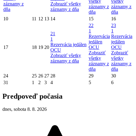
všetky
všetky
záznamy z
Zobraziť všetky
záznamy z
záznamy z
dňa
záznamy z dňa
dňa
dňa
10
11
12
13
14
15
16
22
23
1
1
21
Rezervácia
Rezervácia
1
jedálen
jedálen
Rezervácia jedálen
17
18
19
20
OCU
OCU
OCU
Zobraziť
Zobraziť
Zobraziť všetky
všetky
všetky
záznamy z dňa
záznamy z
záznamy z
dňa
dňa
24
25
26
27
28
29
30
31
1
2
3
4
5
6
Predpoveď počasia
dnes, sobota 8. 8. 2026