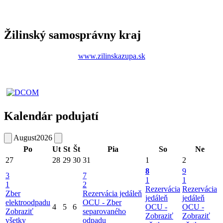
Žilinský samosprávny kraj
www.zilinskazupa.sk
Kalendár podujatí
August
2026
Po
Ut
St
Št
Pia
So
Ne
27
28
29
30
31
1
2
8
9
3
7
1
1
1
2
Rezervácia
Rezervácia
Zber
Rezervácia jedáleň
jedáleň
jedáleň
elektroodpadu
OCU -
Zber
4
5
6
OCU -
OCU -
Zobraziť
separovaného
Zobraziť
Zobraziť
všetky
odpadu