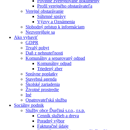
Povinne zverejňované dokumenty
Profil verejného obstarávateľa
Verejné obstarávanie
Súhrnné správy
Výzvy a Oznámenia
Slobodný prístup k informáciam
Nezverejňuje sa
Ako vybaviť
GDPR
Trvalý pobyt
Daň z nehnuteľnosti
Komunálny a separovaný odpad
Komunálny odpad
Triedený zber
Správne poplatky
Stavebná agenda
Školské zariadenia
Životné prostredie
Iné
Opatrovateľská služba
Sociálny podnik
Služby obce Ďurčiná s.r.o., r.s.p.
Cenník služieb a dreva
Poradný výbor
Fakturačné údaje