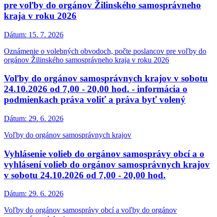
pre voľby do orgánov Žilinského samosprávneho
kraja v roku 2026
Dátum:
15. 7. 2026
Oznámenie o volebných obvodoch, počte poslancov pre voľby do
orgánov Žilinského samosprávneho kraja v roku 2026
Voľby do orgánov samosprávnych krajov v sobotu
24.10.2026 od 7,00 - 20,00 hod. - informácia o
podmienkach práva voliť a práva byť volený
Dátum:
29. 6. 2026
Voľby do orgánov samosprávnych krajov
Vyhlásenie volieb do orgánov samosprávy obcí a o
vyhlásení volieb do orgánov samosprávnych krajov
v sobotu 24.10.2026 od 7,00 - 20,00 hod.
Dátum:
29. 6. 2026
Voľby do orgánov samosprávy obcí a voľby do orgánov