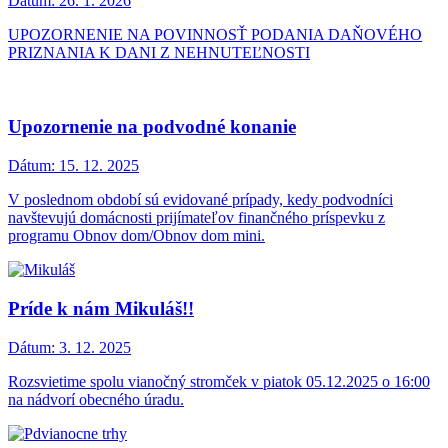
Dátum:
26. 1. 2026
UPOZORNENIE NA POVINNOSŤ PODANIA DAŇOVÉHO
PRIZNANIA K DANI Z NEHNUTEĽNOSTI
Upozornenie na podvodné konanie
Dátum:
15. 12. 2025
V poslednom období sú evidované prípady, kedy podvodníci
navštevujú domácnosti prijímateľov finančného príspevku z
programu Obnov dom/Obnov dom mini.
Príde k nám Mikuláš!!
Dátum:
3. 12. 2025
Rozsvietime spolu vianočný stromček v piatok 05.12.2025 o 16:00
na nádvorí obecného úradu.